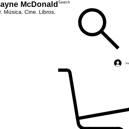
Layne McDonald
Search
. Música. Cine. Libros.
In