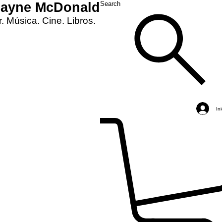
Layne McDonald
Search
. Música. Cine. Libros.
In