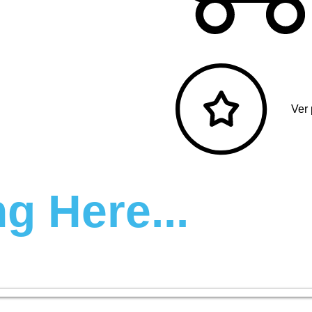
Ver
g Here...