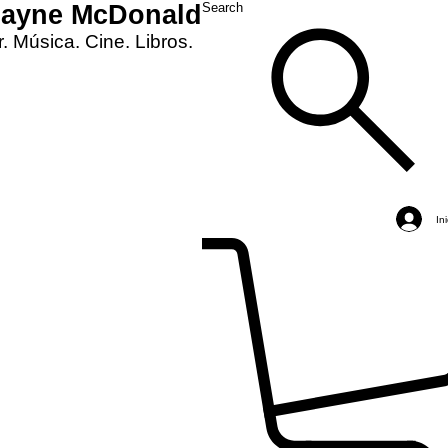
Layne McDonald
Search
. Música. Cine. Libros.
In