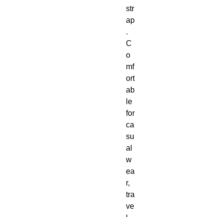
str
ap
. 
C
o
mf
ort
ab
le 
for 
ca
su
al 
w
ea
r, 
tra
ve