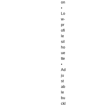
on
• 
Lo
w-
pr
ofi
le 
sil
ho
ue
tte
• 
Ad
ju
st
ab
le 
bu
ckl