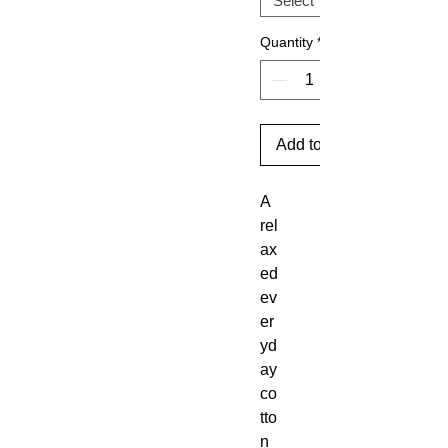
Quantity
*
Add to Cart
A 
rel
ax
ed 
ev
er
yd
ay 
co
tto
n 