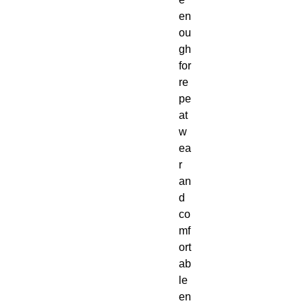
en
ou
gh 
for 
re
pe
at 
w
ea
r 
an
d 
co
mf
ort
ab
le 
en