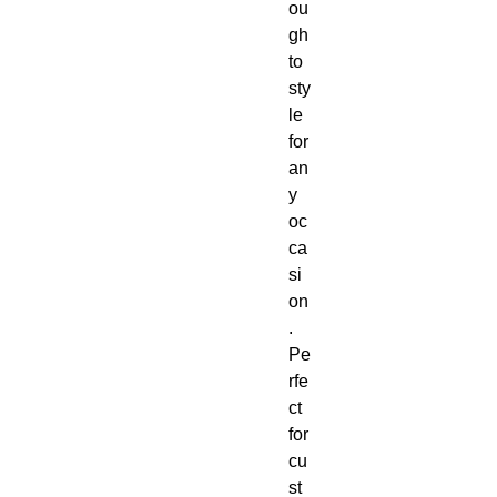
ou
gh 
to 
sty
le 
for 
an
y 
oc
ca
si
on
.  
Pe
rfe
ct 
for 
cu
st