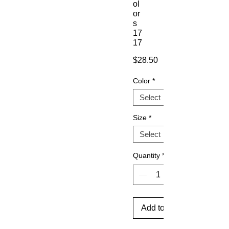
ol
or
s
17
17
Price
$28.50
Color
*
Size
*
Quantity
*
Add to Cart