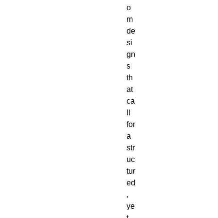
o
m 
de
si
gn
s 
th
at 
ca
ll 
for 
a 
str
uc
tur
ed
, 
ye
t 