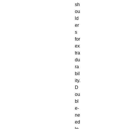
sh
ou
ld
er
s 
for 
ex
tra 
du
ra
bil
ity. 
D
ou
bl
e-
ne
ed
le 