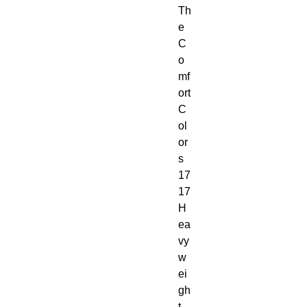
Th
e 
C
o
mf
ort 
C
ol
or
s 
17
17 
H
ea
vy
w
ei
gh
t 