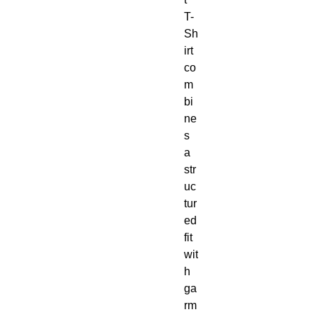
T-
Sh
irt 
co
m
bi
ne
s 
a 
str
uc
tur
ed 
fit 
wit
h 
ga
rm