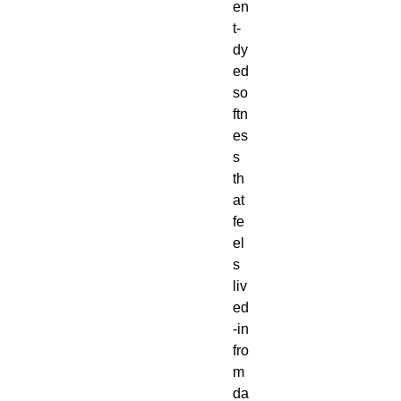
en
t-
dy
ed 
so
ftn
es
s 
th
at 
fe
el
s 
liv
ed
-in 
fro
m 
da