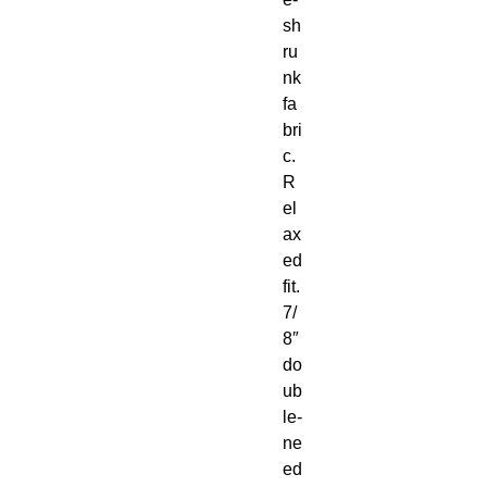
sh
ru
nk 
fa
bri
c. 
R
el
ax
ed 
fit. 
7/
8″ 
do
ub
le-
ne
ed