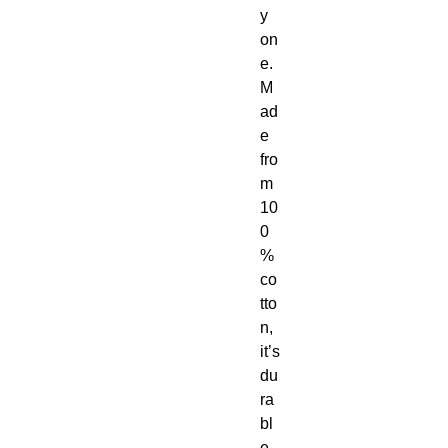
y 
on
e.  
M
ad
e 
fro
m 
10
0
% 
co
tto
n, 
it’s 
du
ra
bl
e 