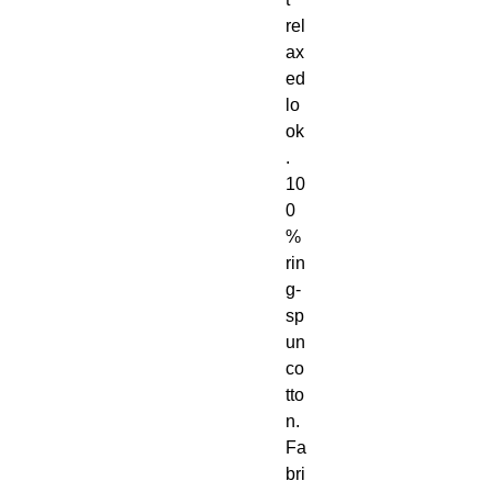
rel
ax
ed 
lo
ok
. 
10
0
% 
rin
g-
sp
un 
co
tto
n. 
Fa
bri