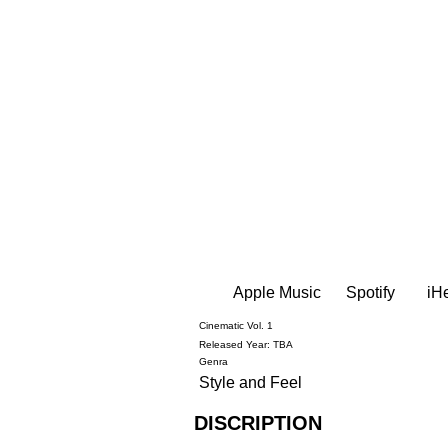
Apple Music
Spotify
iH
Cinematic Vol. 1
Released Year: TBA
Genra
Style and Feel
DISCRIPTION