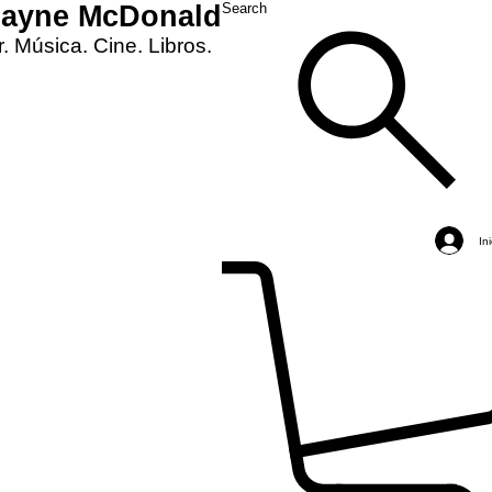
Layne McDonald
Search
. Música. Cine. Libros.
In