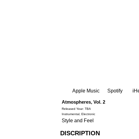
Apple Music
Spotify
iH
Atmospheres, Vol. 2
Released Year: TBA
Instrumental, Electronic
Style and Feel
DISCRIPTION