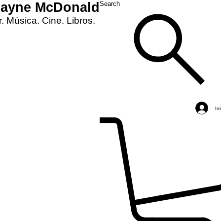
Layne McDonald
Search
. Música. Cine. Libros.
In