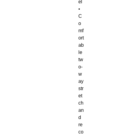
el
• 
C
o
mf
ort
ab
le 
tw
o-
w
ay 
str
et
ch 
an
d 
re
co