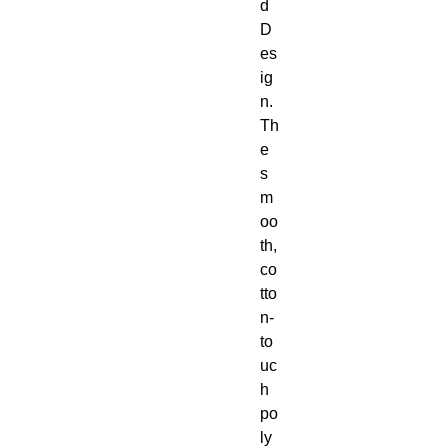
d 
D
es
ig
n. 
Th
e 
s
m
oo
th, 
co
tto
n-
to
uc
h 
po
ly