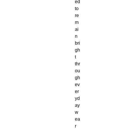
ed 
to 
re
m
ai
n 
bri
gh
t 
thr
ou
gh 
ev
er
yd
ay 
w
ea
r 