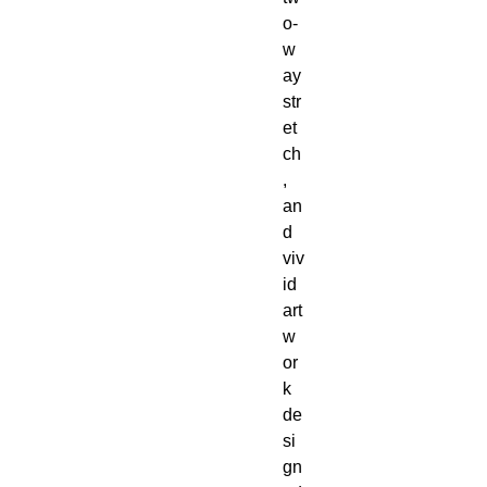
o-
w
ay 
str
et
ch
, 
an
d 
viv
id 
art
w
or
k 
de
si
gn