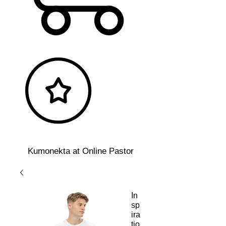
Kumonekta at Online Pastor
In
sp
ira
tio