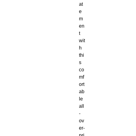
at
e
m
en
t 
wit
h 
thi
s 
co
mf
ort
ab
le 
all
-
ov
er-
pri