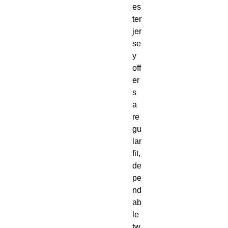
es
ter 
jer
se
y 
off
er
s 
a 
re
gu
lar 
fit, 
de
pe
nd
ab
le 
tw