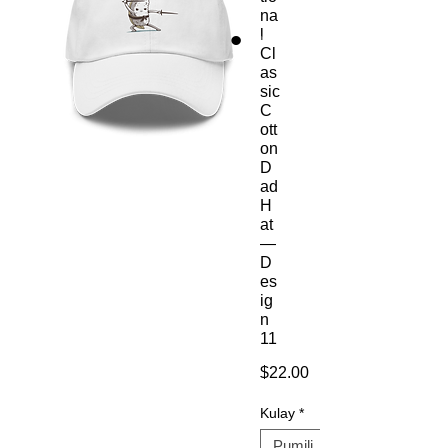
na
l
Cl
as
sic
C
ott
on
D
ad
H
at
—
D
es
ig
n
11
Presyo
$22.00
Kulay
*