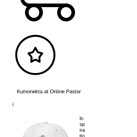
Kumonekta at Online Pastor
In
sp
ira
tio