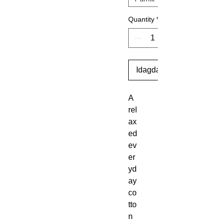
Quantity
*
Idagdag Sa Cart
A 
rel
ax
ed 
ev
er
yd
ay 
co
tto
n 