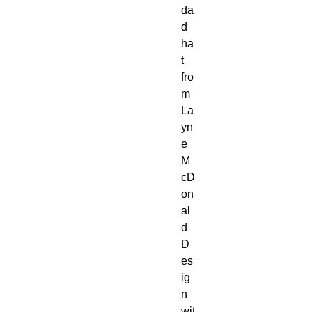
da
d 
ha
t 
fro
m 
La
yn
e 
M
cD
on
al
d 
D
es
ig
n 
wit