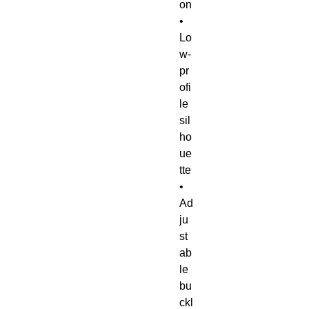
on
• 
Lo
w-
pr
ofi
le 
sil
ho
ue
tte
• 
Ad
ju
st
ab
le 
bu
ckl