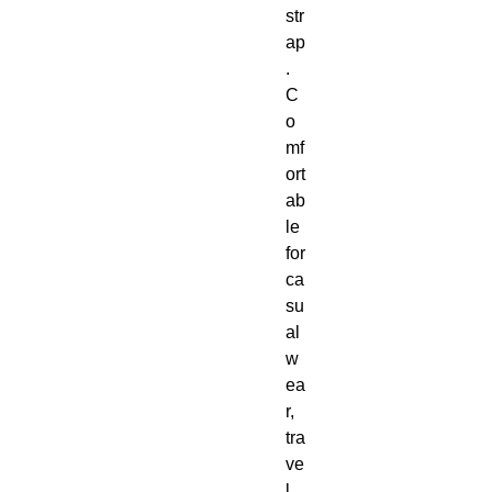
str
ap
. 
C
o
mf
ort
ab
le 
for 
ca
su
al 
w
ea
r, 
tra
ve
l, 