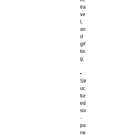
tra
ve
l, 
an
d 
gif
tin
g.
• 
Str
uc
tur
ed 
six
-
pa
ne