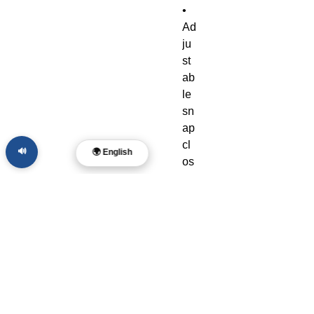
• 
Ad
ju
st
ab
le 
sn
ap 
cl
🔊
🌍 English
os
ur
e
• 
Ve
nti
lat
ed 
e
m