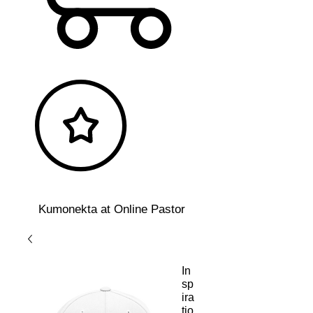
Kumonekta at Online Pastor
In
sp
ira
tio