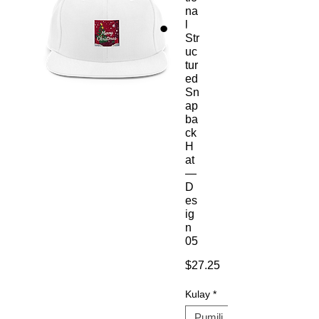
na
l
Str
uc
tur
ed
Sn
ap
ba
ck
H
at
—
D
es
ig
n
05
Presyo
$27.25
Kulay
*