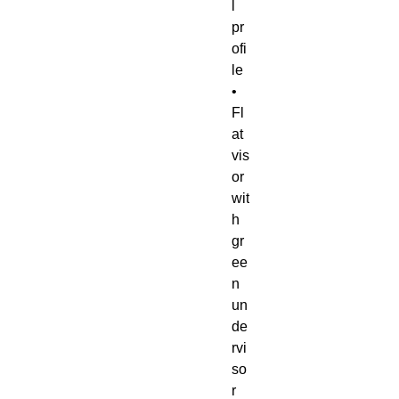
l 
pr
ofi
le
• 
Fl
at 
vis
or 
wit
h 
gr
ee
n 
un
de
rvi
so
r