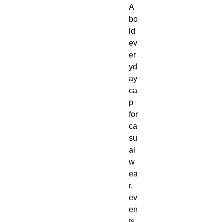
A 
bo
ld 
ev
er
yd
ay 
ca
p 
for 
ca
su
al 
w
ea
r, 
ev
en
ts, 