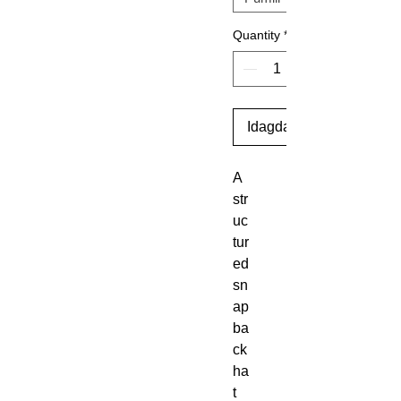
Quantity
*
Idagdag Sa Cart
A 
str
uc
tur
ed 
sn
ap
ba
ck 
ha
t 