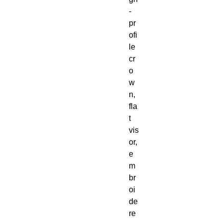
-
pr
ofi
le 
cr
o
w
n, 
fla
t 
vis
or, 
e
m
br
oi
de
re