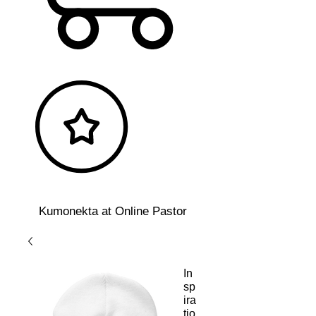
Kumonekta at Online Pastor
In
sp
ira
tio