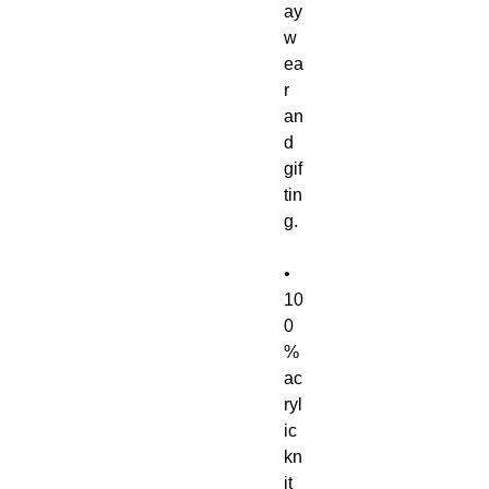
ay 
w
ea
r 
an
d 
gif
tin
g.
• 
10
0
% 
ac
ryl
ic 
kn
it