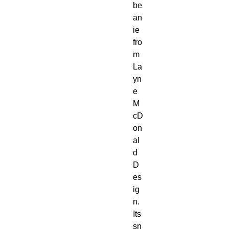
be
an
ie 
fro
m 
La
yn
e 
M
cD
on
al
d 
D
es
ig
n. 
Its 
sn