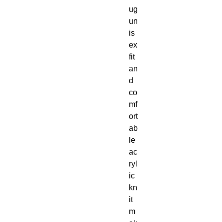
ug 
un
is
ex 
fit 
an
d 
co
mf
ort
ab
le 
ac
ryl
ic 
kn
it 
m