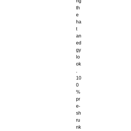
ng 
th
e 
ha
t 
an 
ed
gy 
lo
ok
. 
10
0
% 
pr
e-
sh
ru
nk 