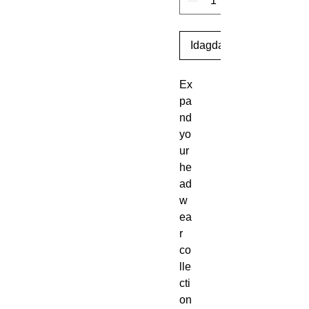
Idagdag Sa Cart
Ex
pa
nd 
yo
ur 
he
ad
w
ea
r 
co
lle
cti
on 