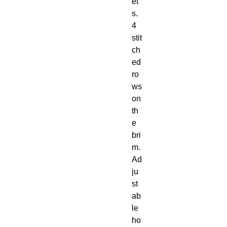
et
s. 
4 
stit
ch
ed 
ro
ws 
on 
th
e 
bri
m. 
Ad
ju
st
ab
le 
ho