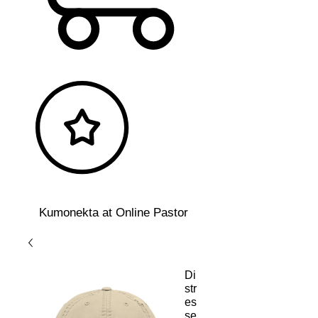
Kumonekta at Online Pastor
Di
str
es
se