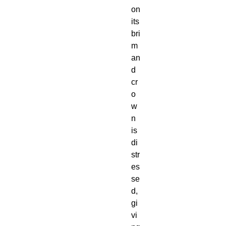
on 
its 
bri
m 
an
d 
cr
o
w
n 
is 
di
str
es
se
d, 
gi
vi