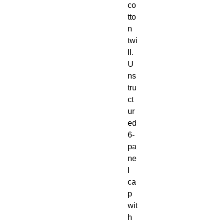
co
tto
n 
twi
ll. 
U
ns
tru
ct
ur
ed 
6-
pa
ne
l 
ca
p 
wit
h 