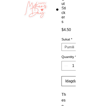
ut
Sti
ck
er
s
Presyo
$4.50
Sukat
*
Quantity
*
Idagdag Sa Cart
Th
es
e 