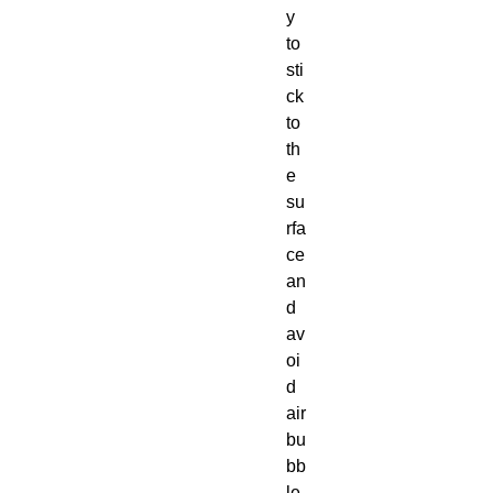
y 
to 
sti
ck 
to 
th
e 
su
rfa
ce 
an
d 
av
oi
d 
air 
bu
bb
le