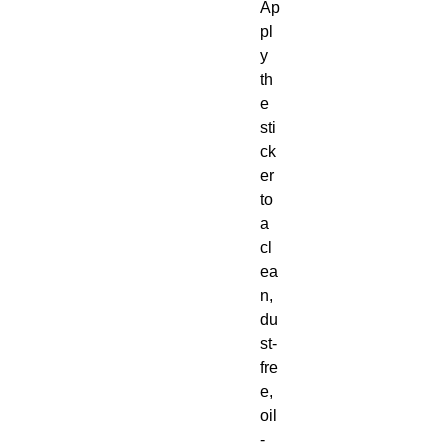
Ap
pl
y 
th
e 
sti
ck
er 
to 
a 
cl
ea
n, 
du
st-
fre
e, 
oil
-