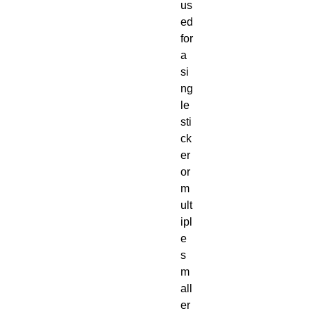
us
ed 
for 
a 
si
ng
le 
sti
ck
er 
or 
m
ult
ipl
e 
s
m
all
er 