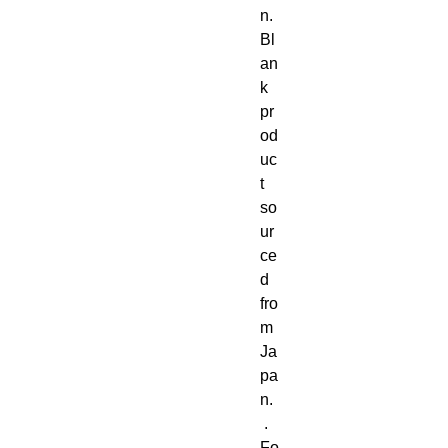
n. 
Bl
an
k 
pr
od
uc
t 
so
ur
ce
d 
fro
m 
Ja
pa
n. 
 . 
Fo