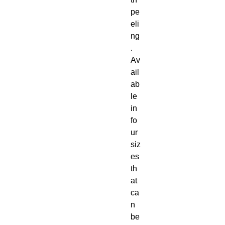
pe
eli
ng
.  
Av
ail
ab
le 
in 
fo
ur 
siz
es 
th
at 
ca
n 
be 