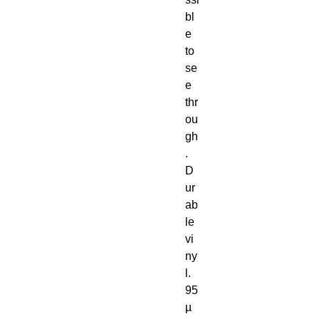
bl
e 
to 
se
e 
thr
ou
gh
. 
D
ur
ab
le 
vi
ny
l. 
95
µ 