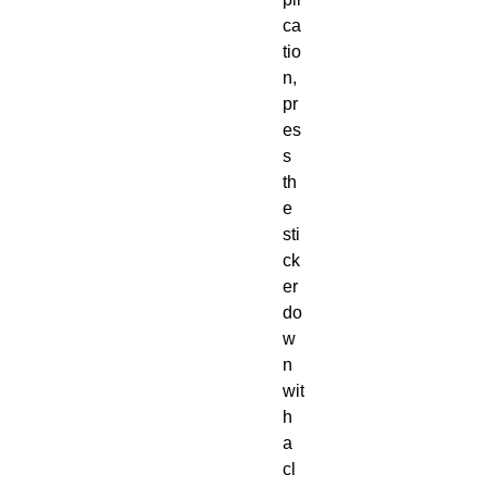
ca
tio
n, 
pr
es
s 
th
e 
sti
ck
er 
do
w
n 
wit
h 
a 
cl