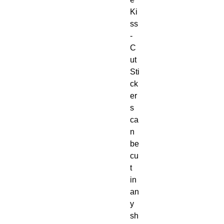
Ki
ss
-
C
ut 
Sti
ck
er
s 
ca
n 
be 
cu
t 
in 
an
y 
sh