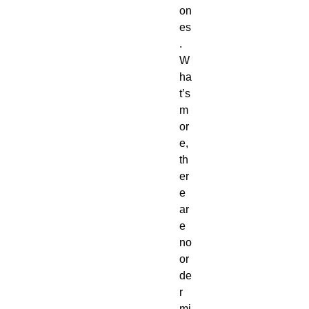
on
es
.  
W
ha
t’s 
m
or
e, 
th
er
e 
ar
e 
no 
or
de
r 
mi