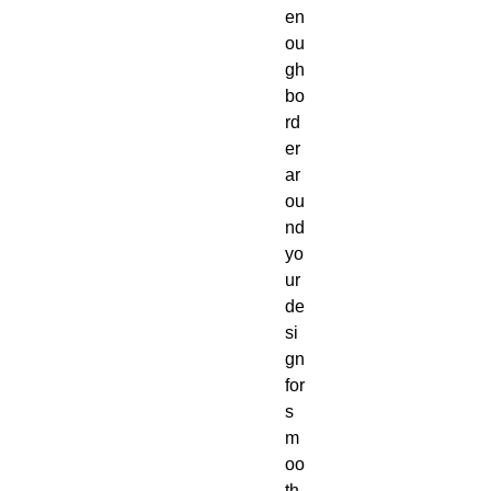
en
ou
gh 
bo
rd
er 
ar
ou
nd 
yo
ur 
de
si
gn 
for 
s
m
oo
th 