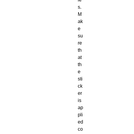
s. 
M
ak
e 
su
re 
th
at 
th
e 
sti
ck
er 
is 
ap
pli
ed 
co