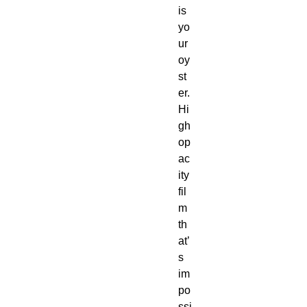
is 
yo
ur 
oy
st
er. 
Hi
gh 
op
ac
ity 
fil
m 
th
at’
s 
im
po
ssi