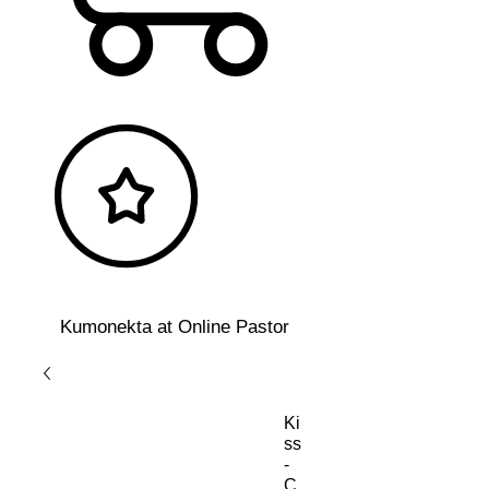
Kumonekta at Online Pastor
Ki
ss
-
C