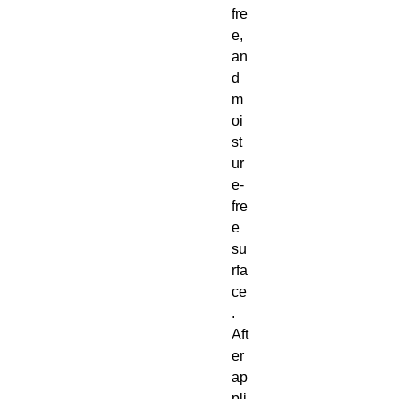
fre
e, 
an
d 
m
oi
st
ur
e-
fre
e 
su
rfa
ce
. 
Aft
er 
ap
pli