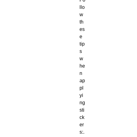
llo
w 
th
es
e 
tip
s 
w
he
n 
ap
pl
yi
ng 
sti
ck
er
s:. 