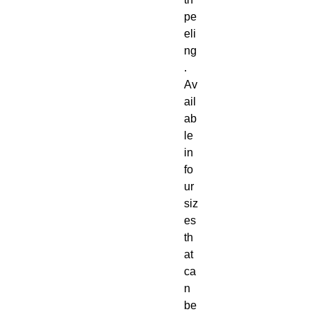
pe
eli
ng
.  
Av
ail
ab
le 
in 
fo
ur 
siz
es 
th
at 
ca
n 
be 