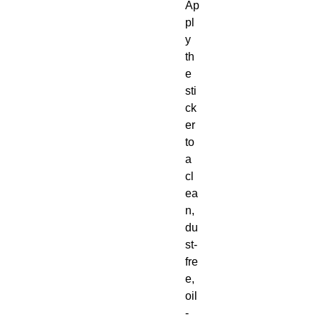
Ap
pl
y 
th
e 
sti
ck
er 
to 
a 
cl
ea
n, 
du
st-
fre
e, 
oil
-