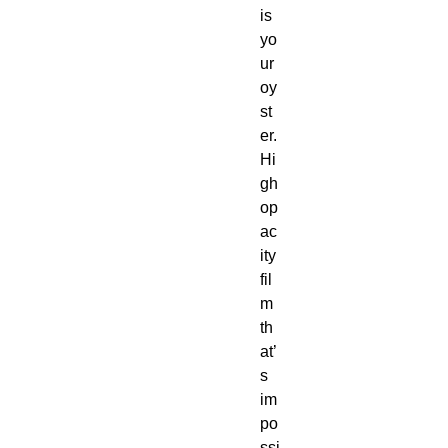
is 
yo
ur 
oy
st
er. 
Hi
gh 
op
ac
ity 
fil
m 
th
at’
s 
im
po
ssi