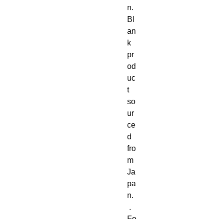
n. 
Bl
an
k 
pr
od
uc
t 
so
ur
ce
d 
fro
m 
Ja
pa
n. 
 . 
Fo