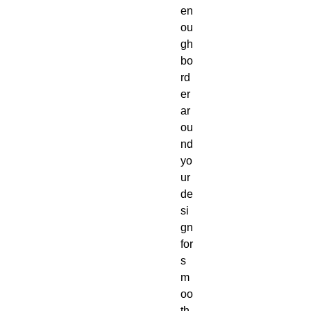
en
ou
gh 
bo
rd
er 
ar
ou
nd 
yo
ur 
de
si
gn 
for 
s
m
oo
th 