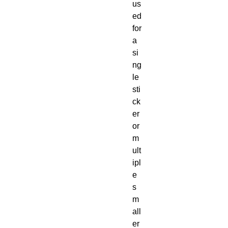
us
ed 
for 
a 
si
ng
le 
sti
ck
er 
or 
m
ult
ipl
e 
s
m
all
er 