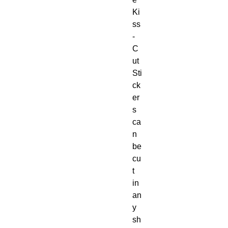
Ki
ss
-
C
ut 
Sti
ck
er
s 
ca
n 
be 
cu
t 
in 
an
y 
sh