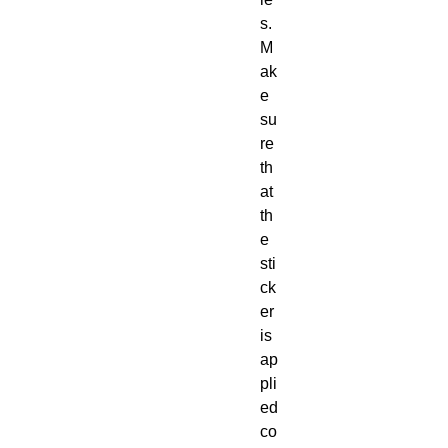
s. 
M
ak
e 
su
re 
th
at 
th
e 
sti
ck
er 
is 
ap
pli
ed 
co