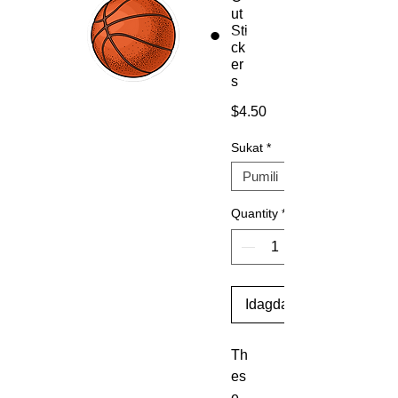
ut
Sti
ck
er
s
Presyo
$4.50
Sukat
*
Quantity
*
Idagdag Sa Cart
Th
es
e 