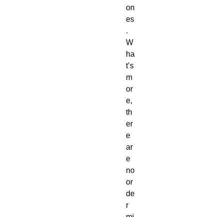
on
es
.  
W
ha
t’s 
m
or
e, 
th
er
e 
ar
e 
no 
or
de
r 
mi