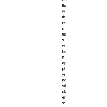
llo
w 
th
es
e 
tip
s 
w
he
n 
ap
pl
yi
ng 
sti
ck
er
s:. 