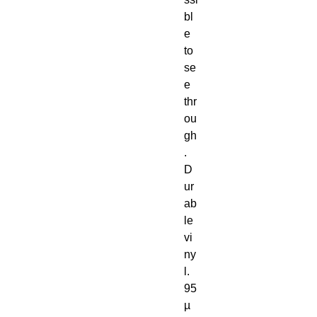
bl
e 
to 
se
e 
thr
ou
gh
. 
D
ur
ab
le 
vi
ny
l. 
95
µ 