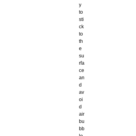
y 
to 
sti
ck 
to 
th
e 
su
rfa
ce 
an
d 
av
oi
d 
air 
bu
bb
le