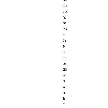
ca
tio
n, 
pr
es
s 
th
e 
sti
ck
er 
do
w
n 
wit
h 
a 
cl