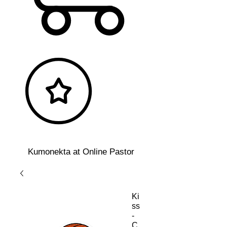
Kumonekta at Online Pastor
Ki
ss
-
C