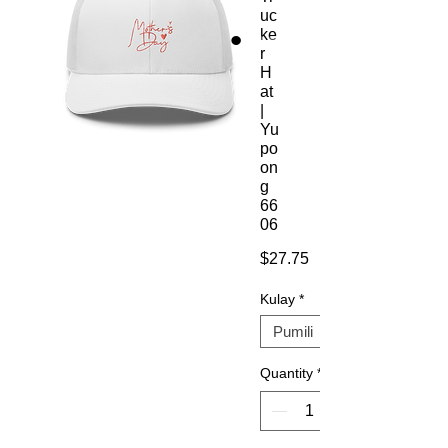
uc
ke
r
H
at
|
Yu
po
on
g
66
06
Presyo
$27.75
Kulay
*
Quantity
*