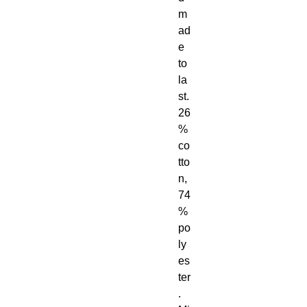
m
ad
e 
to 
la
st. 
26
% 
co
tto
n, 
74
% 
po
ly
es
ter
. 