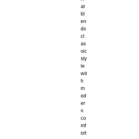
at 
bl
en
ds 
cl
as
sic 
sty
le 
wit
h 
m
od
er
n 
co
mf
ort