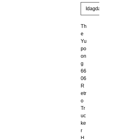
Idagdag Sa Cart
Th
e 
Yu
po
on
g 
66
06 
R
etr
o 
Tr
uc
ke
r 
H