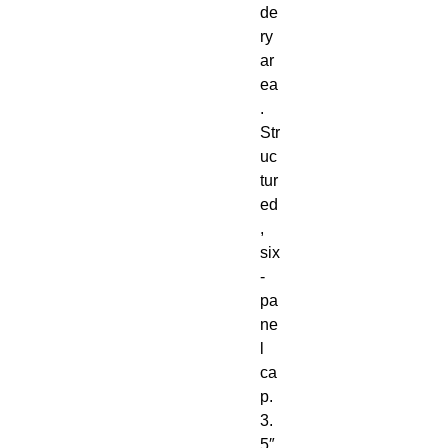
de
ry 
ar
ea
. 
Str
uc
tur
ed
, 
six
-
pa
ne
l 
ca
p. 
3. 
5″ 