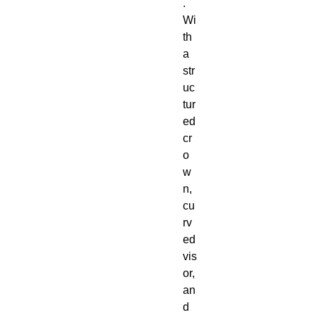
.  
Wi
th 
a 
str
uc
tur
ed 
cr
o
w
n, 
cu
rv
ed 
vis
or, 
an
d 