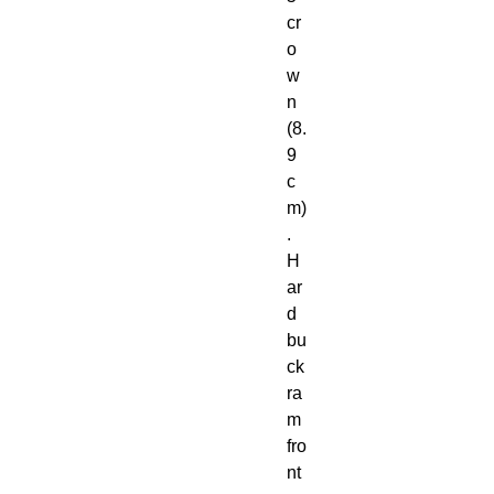
cr
o
w
n 
(8. 
9 
c
m)
. 
H
ar
d 
bu
ck
ra
m 
fro
nt 