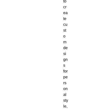
to 
cr
ea
te 
cu
st
o
m 
de
si
gn
s 
for 
pe
rs
on
al 
sty
le, 