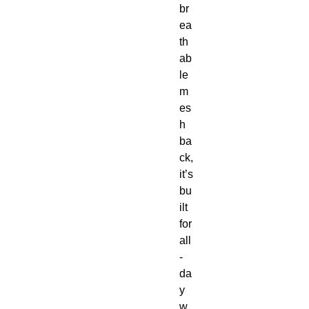
br
ea
th
ab
le 
m
es
h 
ba
ck, 
it’s 
bu
ilt 
for 
all
-
da
y 
w