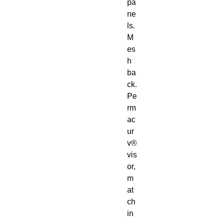
pa
ne
ls. 
M
es
h 
ba
ck. 
Pe
rm
ac
ur
v® 
vis
or, 
m
at
ch
in