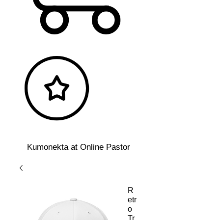
Kumonekta at Online Pastor
R
etr
o
Tr