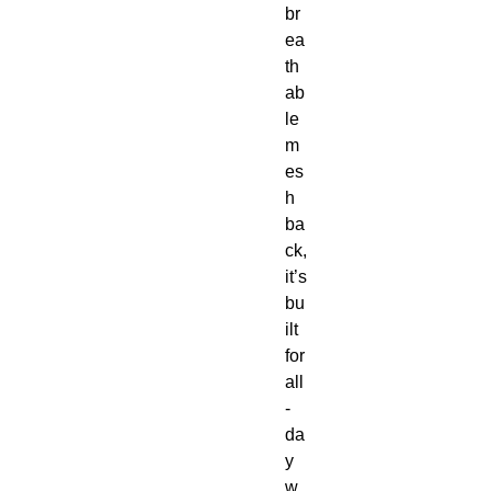
br
ea
th
ab
le 
m
es
h 
ba
ck, 
it’s 
bu
ilt 
for 
all
-
da
y 
w