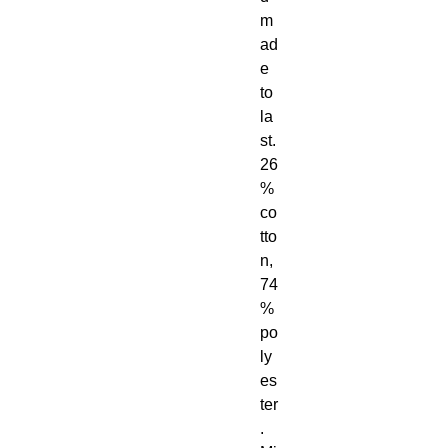
m
ad
e 
to 
la
st. 
26
% 
co
tto
n, 
74
% 
po
ly
es
ter
. 