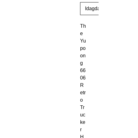
Idagdag Sa Cart
Th
e 
Yu
po
on
g 
66
06 
R
etr
o 
Tr
uc
ke
r 
H