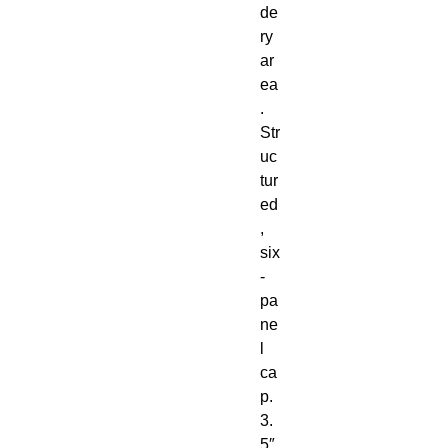
de
ry 
ar
ea
. 
Str
uc
tur
ed
, 
six
-
pa
ne
l 
ca
p. 
3. 
5″ 