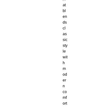
at 
bl
en
ds 
cl
as
sic 
sty
le 
wit
h 
m
od
er
n 
co
mf
ort