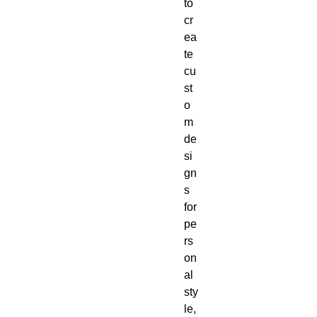
to 
cr
ea
te 
cu
st
o
m 
de
si
gn
s 
for 
pe
rs
on
al 
sty
le, 