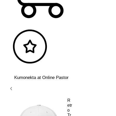
Kumonekta at Online Pastor
R
etr
o
Tr