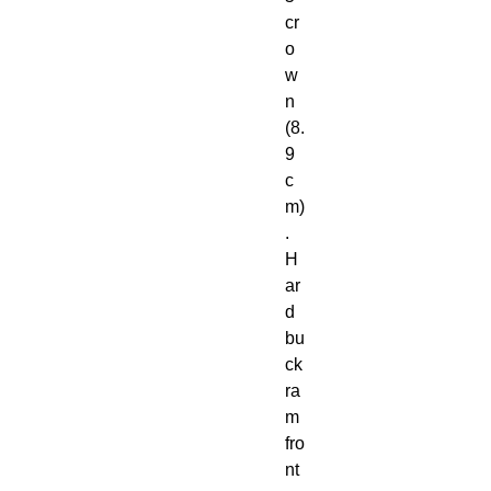
cr
o
w
n 
(8. 
9 
c
m)
. 
H
ar
d 
bu
ck
ra
m 
fro
nt 