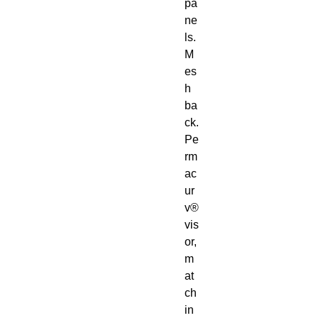
pa
ne
ls. 
M
es
h 
ba
ck. 
Pe
rm
ac
ur
v® 
vis
or, 
m
at
ch
in