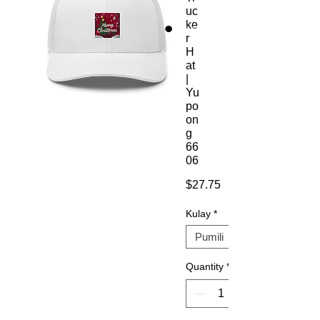
uc
ke
r
H
at
|
Yu
po
on
g
66
06
Presyo
$27.75
Kulay
*
Quantity
*