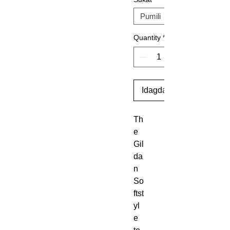
Quantity
*
Idagdag Sa Cart
Th
e 
Gil
da
n 
So
ftst
yl
e 