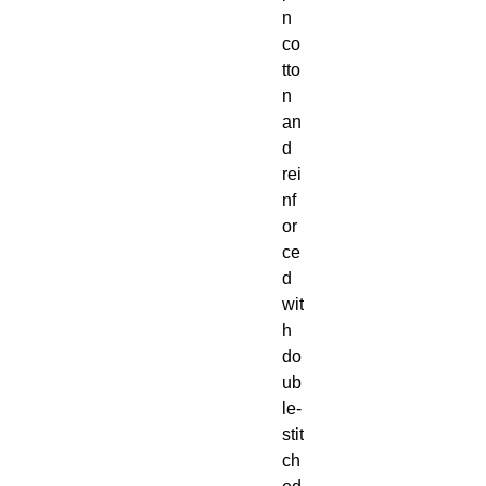
n 
co
tto
n 
an
d 
rei
nf
or
ce
d 
wit
h 
do
ub
le-
stit
ch