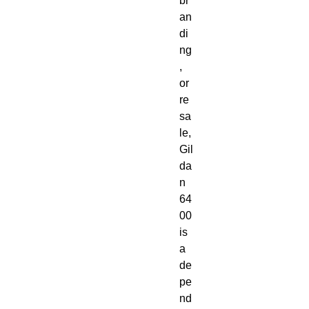
br
an
di
ng
, 
or 
re
sa
le, 
Gil
da
n 
64
00 
is 
a 
de
pe
nd