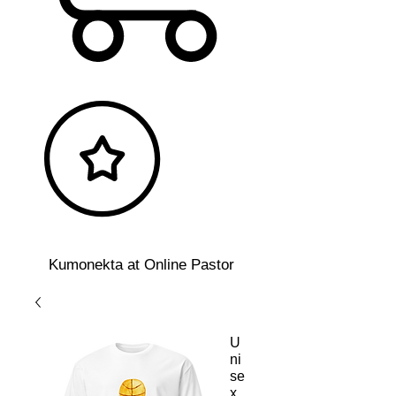
Kumonekta at Online Pastor
U
ni
se
x