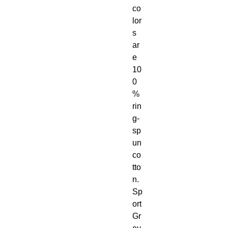
co
lor
s 
ar
e 
10
0
% 
rin
g-
sp
un 
co
tto
n. 
Sp
ort 
Gr