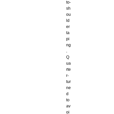
to-
sh
ou
ld
er 
ta
pi
ng
. 
Q
ua
rte
r-
tur
ne
d 
to 
av
oi