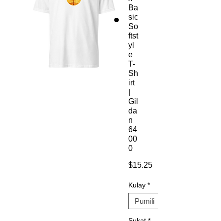
Ba
sic
So
ftst
yl
e
T-
Sh
irt
|
Gil
da
n
64
00
0
Presyo
$15.25
Kulay
*
Sukat
*