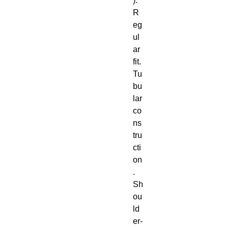
). 
R
eg
ul
ar 
fit. 
Tu
bu
lar 
co
ns
tru
cti
on
. 
Sh
ou
ld
er-