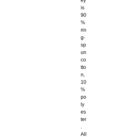
ey 
is 
90
% 
rin
g-
sp
un 
co
tto
n, 
10
% 
po
ly
es
ter
. 
All 