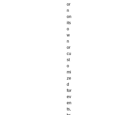
or
n 
on 
its 
o
w
n 
or 
cu
st
o
mi
ze
d 
for 
ev
en
ts, 