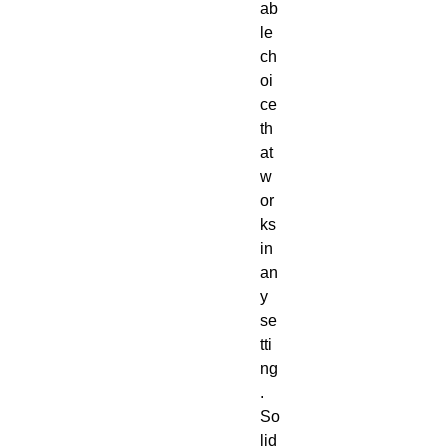
ab
le 
ch
oi
ce 
th
at 
w
or
ks 
in 
an
y 
se
tti
ng
. 
So
lid 