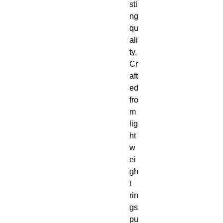
sti
ng 
qu
ali
ty.  
Cr
aft
ed 
fro
m 
lig
ht
w
ei
gh
t 
rin
gs
pu