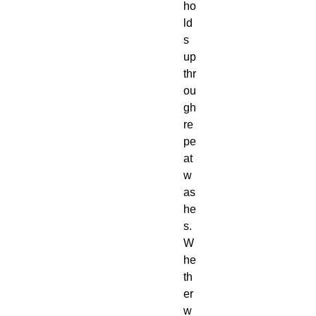
ho
ld
s 
up 
thr
ou
gh 
re
pe
at 
w
as
he
s.  
W
he
th
er 
w