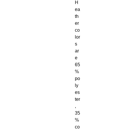
H
ea
th
er 
co
lor
s 
ar
e 
65
% 
po
ly
es
ter
, 
35
% 
co