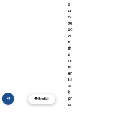
d 
cr
ea
se 
do
w
n 
th
e 
ce
nt
er. 
Bl
an
k 
pr
🔊
🌍 English
od
uc