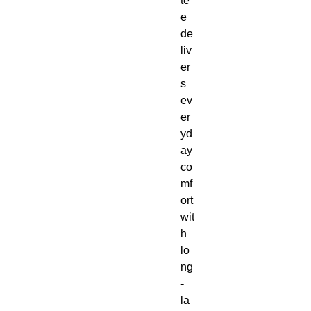
te
e 
de
liv
er
s 
ev
er
yd
ay 
co
mf
ort 
wit
h 
lo
ng
-
la