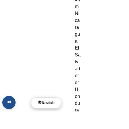
m 
Ni
ca
ra
gu
a, 
El 
Sa
lv
ad
or 
or 
H
on
🔊
🌍 English
du
ra
s. 
Di