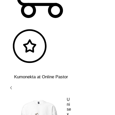
Kumonekta at Online Pastor
U
ni
se
x