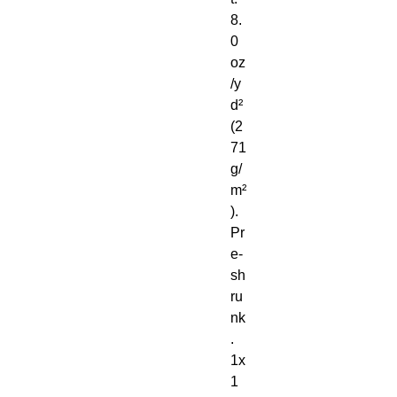
8. 
0 
oz
/y
d² 
(2
71 
g/
m²
). 
Pr
e-
sh
ru
nk
. 
1x
1 