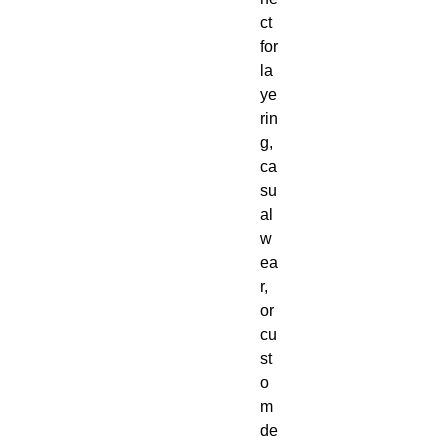
ct 
for 
la
ye
rin
g, 
ca
su
al 
w
ea
r, 
or 
cu
st
o
m 
de