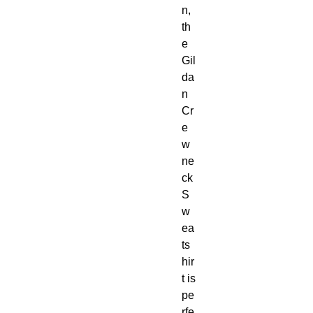
n, 
th
e 
Gil
da
n 
Cr
e
w
ne
ck 
S
w
ea
ts
hir
t is 
pe
rfe