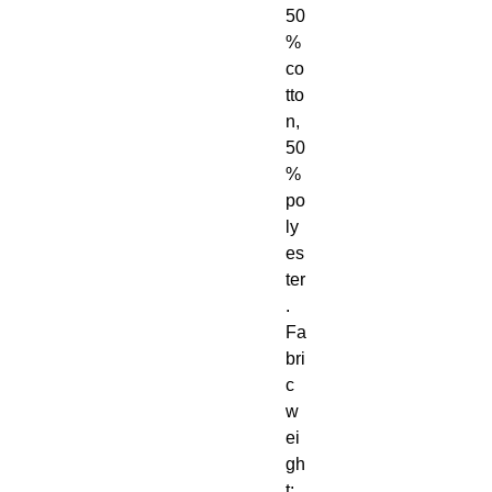
50
% 
co
tto
n, 
50
% 
po
ly
es
ter
. 
Fa
bri
c 
w
ei
gh
t: 