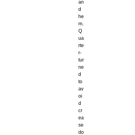
an
d 
he
m. 
Q
ua
rte
r-
tur
ne
d 
to 
av
oi
d 
cr
ea
se 
do