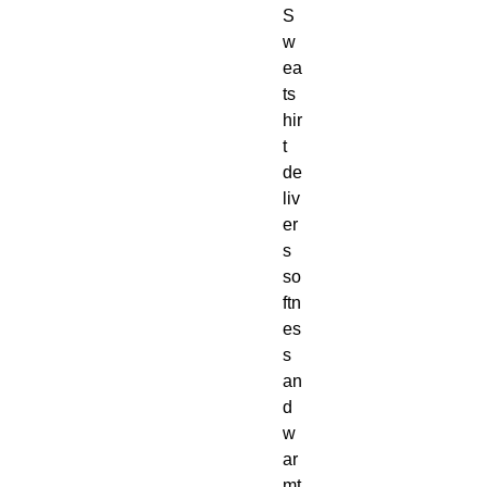
S
w
ea
ts
hir
t 
de
liv
er
s 
so
ftn
es
s 
an
d 
w
ar
mt