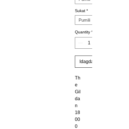
Sukat
*
Quantity
*
Idagdag Sa Cart
Th
e 
Gil
da
n 
18
00
0 