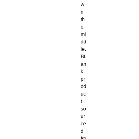
w
n 
th
e 
mi
dd
le. 
Bl
an
k 
pr
od
uc
t 
so
ur
ce
d 
fro