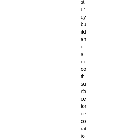
st
ur
dy 
bu
ild 
an
d 
s
m
oo
th 
su
rfa
ce 
for 
de
co
rat
io