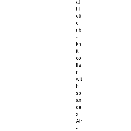
at
hl
eti
c 
rib
-
kn
it 
co
lla
r 
wit
h 
sp
an
de
x. 
Air
-