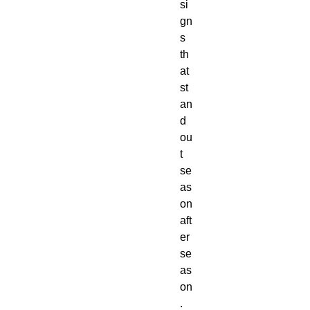
si
gn
s 
th
at 
st
an
d 
ou
t 
se
as
on 
aft
er 
se
as
on
. 