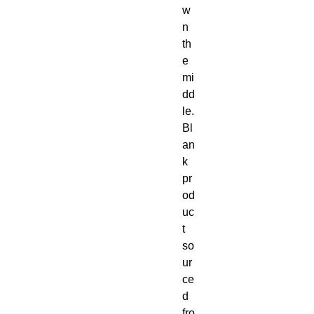
w
n 
th
e 
mi
dd
le. 
Bl
an
k 
pr
od
uc
t 
so
ur
ce
d 
fro