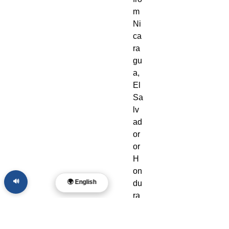
m 
Ni
ca
ra
gu
a, 
El 
Sa
lv
ad
or 
or 
H
on
🔊
🌍 English
du
ra
s. 
Di