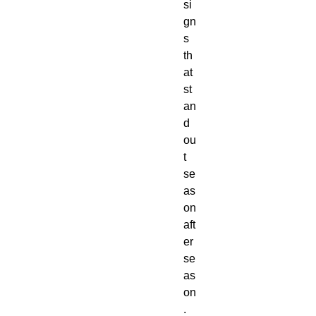
si
gn
s 
th
at 
st
an
d 
ou
t 
se
as
on 
aft
er 
se
as
on
. 