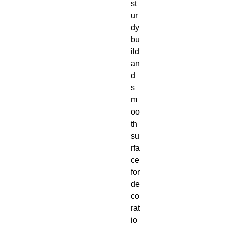
st
ur
dy 
bu
ild 
an
d 
s
m
oo
th 
su
rfa
ce 
for 
de
co
rat
io