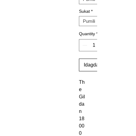
Sukat
*
Quantity
*
Idagdag Sa Cart
Th
e 
Gil
da
n 
18
00
0 