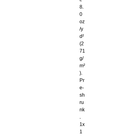
8. 
0 
oz
/y
d² 
(2
71 
g/
m²
). 
Pr
e-
sh
ru
nk
. 
1x
1 