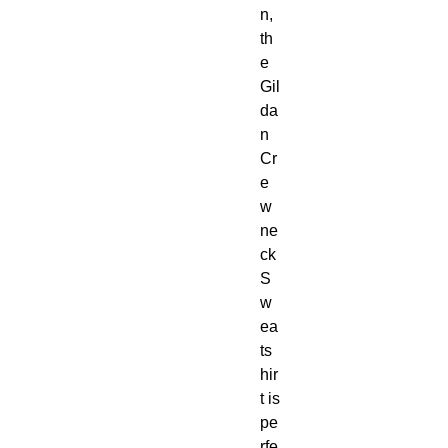
n, 
th
e 
Gil
da
n 
Cr
e
w
ne
ck 
S
w
ea
ts
hir
t is 
pe
rfe