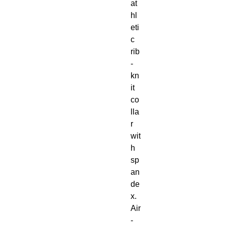
at
hl
eti
c 
rib
-
kn
it 
co
lla
r 
wit
h 
sp
an
de
x. 
Air
-