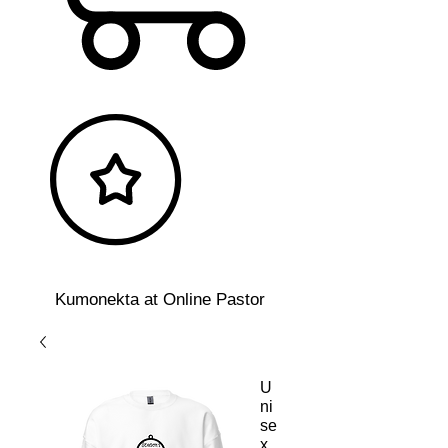
Kumonekta at Online Pastor
U
ni
se
x