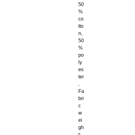
50
% 
co
tto
n, 
50
% 
po
ly
es
ter
. 
Fa
bri
c 
w
ei
gh
t: 