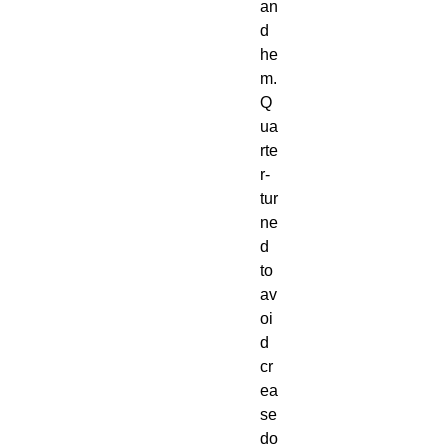
an
d 
he
m. 
Q
ua
rte
r-
tur
ne
d 
to 
av
oi
d 
cr
ea
se 
do