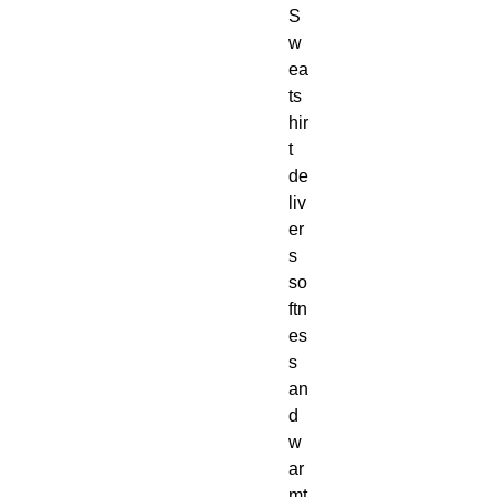
S
w
ea
ts
hir
t 
de
liv
er
s 
so
ftn
es
s 
an
d 
w
ar
mt