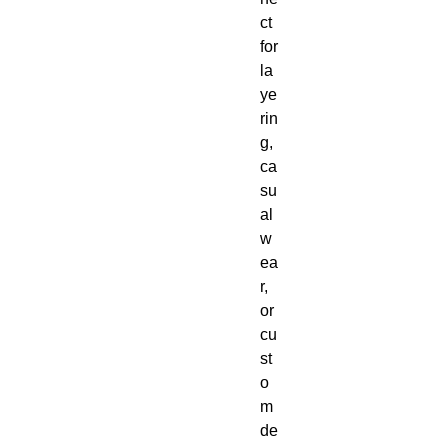
ct 
for 
la
ye
rin
g, 
ca
su
al 
w
ea
r, 
or 
cu
st
o
m 
de