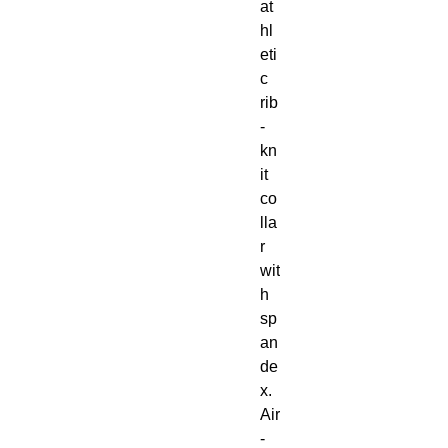
at
hl
eti
c 
rib
-
kn
it 
co
lla
r 
wit
h 
sp
an
de
x. 
Air
-