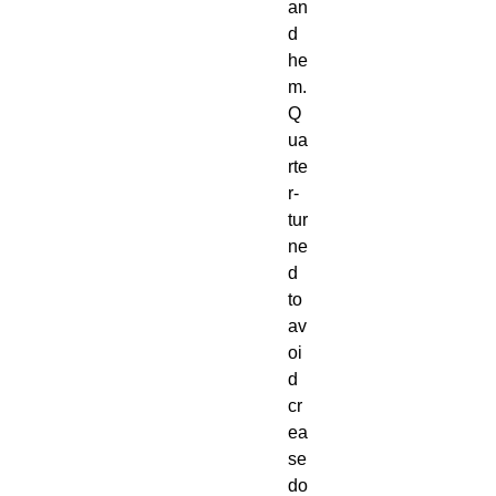
an
d 
he
m. 
Q
ua
rte
r-
tur
ne
d 
to 
av
oi
d 
cr
ea
se 
do