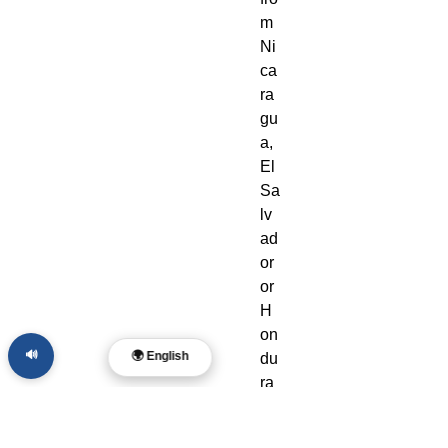
m 
Ni
ca
ra
gu
a, 
El 
Sa
lv
ad
or 
or 
H
on
🔊
🌍 English
du
ra
s. 
Di