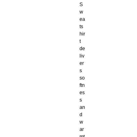
S
w
ea
ts
hir
t 
de
liv
er
s 
so
ftn
es
s 
an
d 
w
ar
mt