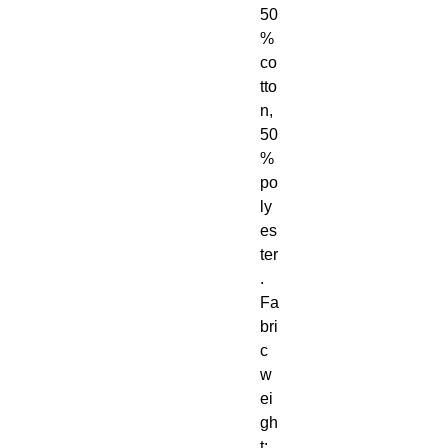
50
% 
co
tto
n, 
50
% 
po
ly
es
ter
. 
Fa
bri
c 
w
ei
gh
t: 