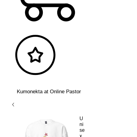
Kumonekta at Online Pastor
U
ni
se
x