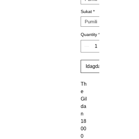
Sukat
*
Quantity
*
Idagdag Sa Cart
Th
e 
Gil
da
n 
18
00
0 