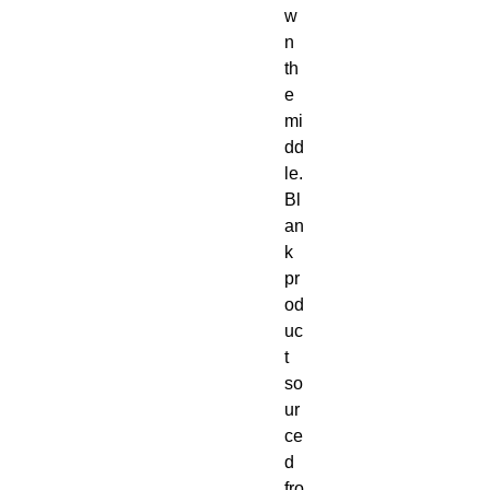
w
n 
th
e 
mi
dd
le. 
Bl
an
k 
pr
od
uc
t 
so
ur
ce
d 
fro