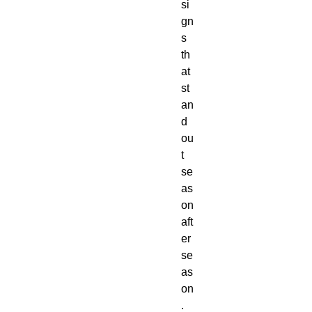
si
gn
s 
th
at 
st
an
d 
ou
t 
se
as
on 
aft
er 
se
as
on
. 