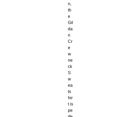
n, 
th
e 
Gil
da
n 
Cr
e
w
ne
ck 
S
w
ea
ts
hir
t is 
pe
rfe