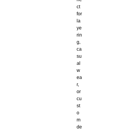
ct 
for 
la
ye
rin
g, 
ca
su
al 
w
ea
r, 
or 
cu
st
o
m 
de