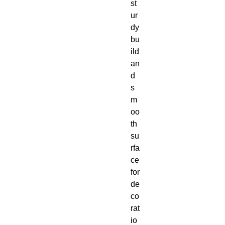
st
ur
dy 
bu
ild 
an
d 
s
m
oo
th 
su
rfa
ce 
for 
de
co
rat
io