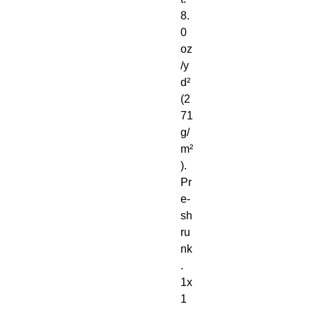
8. 
0 
oz
/y
d² 
(2
71 
g/
m²
). 
Pr
e-
sh
ru
nk
. 
1x
1 