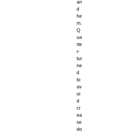
an
d 
he
m. 
Q
ua
rte
r-
tur
ne
d 
to 
av
oi
d 
cr
ea
se 
do