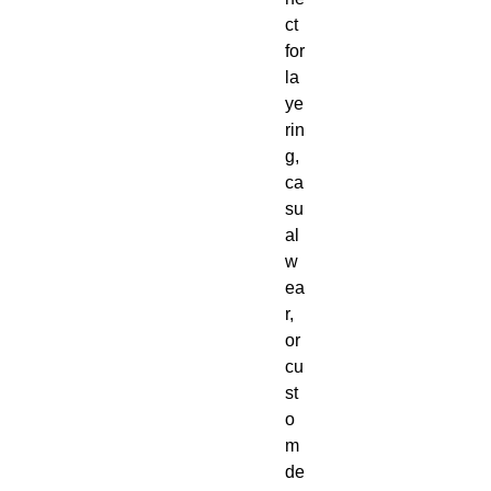
ct 
for 
la
ye
rin
g, 
ca
su
al 
w
ea
r, 
or 
cu
st
o
m 
de