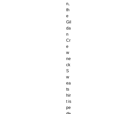
n, 
th
e 
Gil
da
n 
Cr
e
w
ne
ck 
S
w
ea
ts
hir
t is 
pe
rfe