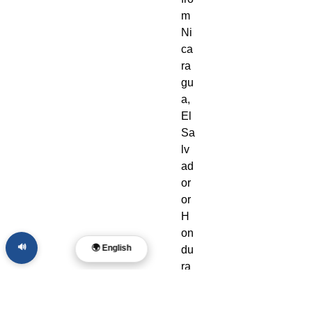
m 
Ni
ca
ra
gu
a, 
El 
Sa
lv
ad
or 
or 
H
on
🔊
🌍 English
du
ra
s. 
Di