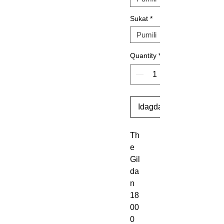
Sukat
*
Quantity
*
Idagdag Sa Cart
Th
e 
Gil
da
n 
18
00
0 