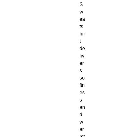
S
w
ea
ts
hir
t 
de
liv
er
s 
so
ftn
es
s 
an
d 
w
ar
mt