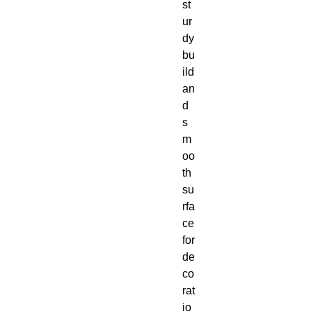
st
ur
dy 
bu
ild 
an
d 
s
m
oo
th 
su
rfa
ce 
for 
de
co
rat
io