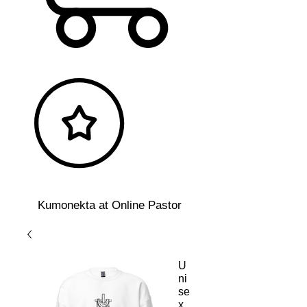
Kumonekta at Online Pastor
U
ni
se
x