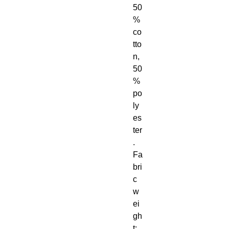
50
% 
co
tto
n, 
50
% 
po
ly
es
ter
. 
Fa
bri
c 
w
ei
gh
t: 