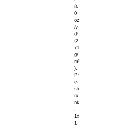
8. 
0 
oz
/y
d² 
(2
71 
g/
m²
). 
Pr
e-
sh
ru
nk
. 
1x
1 