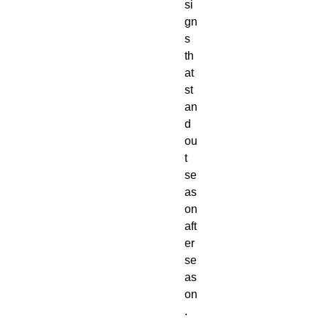
si
gn
s 
th
at 
st
an
d 
ou
t 
se
as
on 
aft
er 
se
as
on
. 