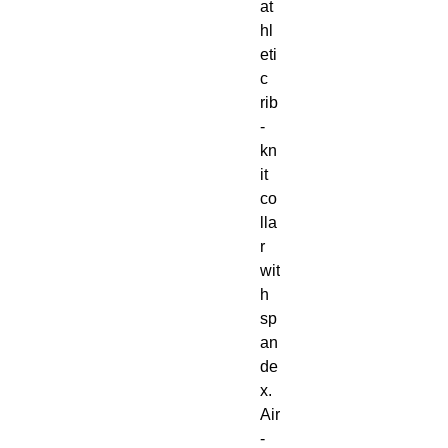
at
hl
eti
c 
rib
-
kn
it 
co
lla
r 
wit
h 
sp
an
de
x. 
Air
-