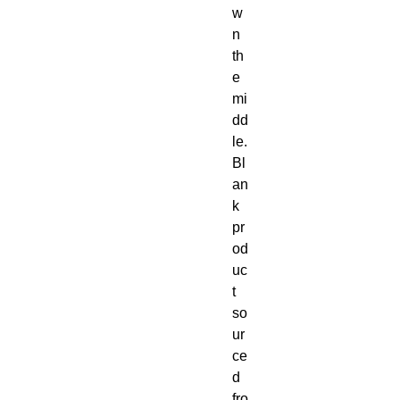
w
n 
th
e 
mi
dd
le. 
Bl
an
k 
pr
od
uc
t 
so
ur
ce
d 
fro