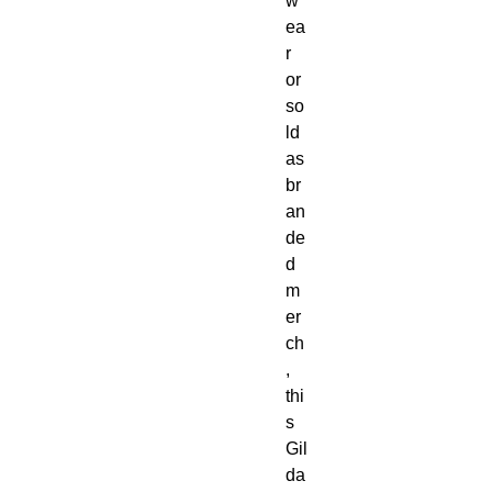
w
ea
r 
or 
so
ld 
as 
br
an
de
d 
m
er
ch
, 
thi
s 
Gil
da