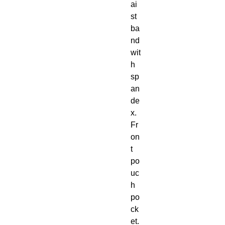
ai
st
ba
nd 
wit
h 
sp
an
de
x. 
Fr
on
t 
po
uc
h 
po
ck
et. 