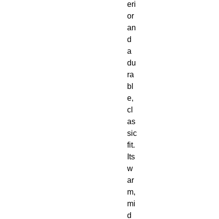
eri
or 
an
d 
a 
du
ra
bl
e, 
cl
as
sic 
fit.  
Its 
w
ar
m, 
mi
d