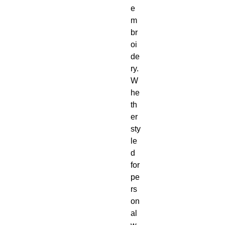
e
m
br
oi
de
ry.  
W
he
th
er 
sty
le
d 
for 
pe
rs
on
al 