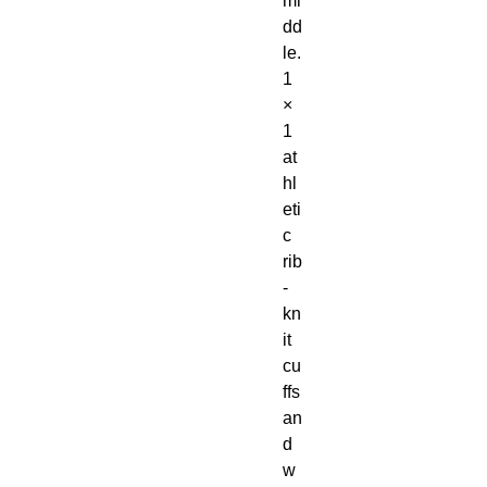
mi
dd
le. 
1 
× 
1 
at
hl
eti
c 
rib
-
kn
it 
cu
ffs 
an
d 
w