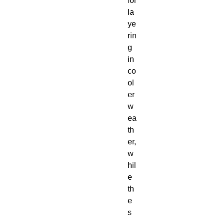
for 
la
ye
rin
g 
in 
co
ol
er 
w
ea
th
er, 
w
hil
e 
th
e 
s