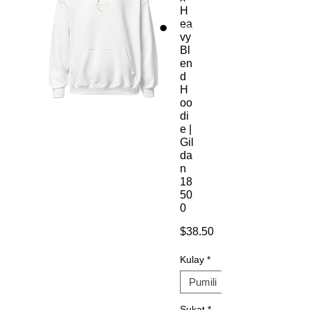
H
ea
vy
Bl
en
d
H
oo
di
e |
Gil
da
n
18
50
0
Presyo
$38.50
Kulay
*
Sukat
*