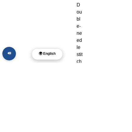
D
ou
bl
e-
ne
ed
le 
🔊
🌍 English
stit
ch
ed 
co
lla
r, 
sh
ou
ld
er
s, 