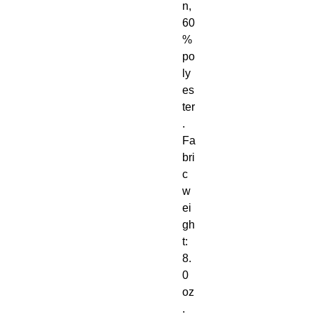
n, 
60
% 
po
ly
es
ter
. 
Fa
bri
c 
w
ei
gh
t: 
8. 
0 
oz
. 