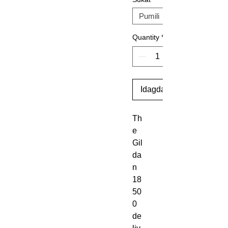
Quantity
*
Idagdag Sa Cart
Th
e 
Gil
da
n 
18
50
0 
de