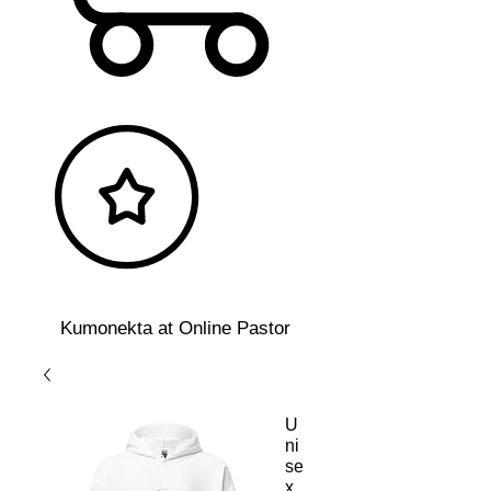
Kumonekta at Online Pastor
U
ni
se
x