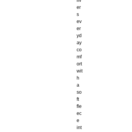
liv
er
s 
ev
er
yd
ay 
co
mf
ort 
wit
h 
a 
so
ft 
fle
ec
e 
int