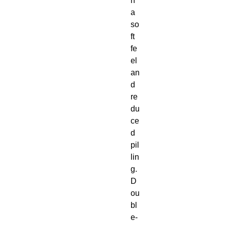
h 
a 
so
ft 
fe
el 
an
d 
re
du
ce
d 
pil
lin
g. 
D
ou
bl
e-