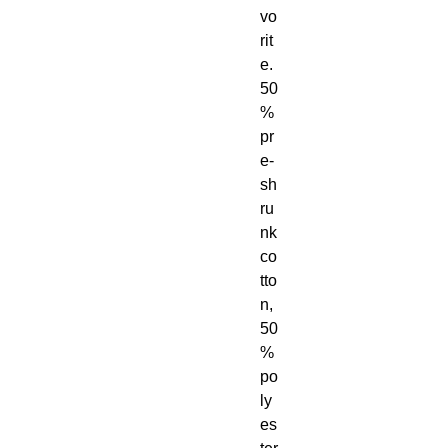
vo
rit
e. 
50
% 
pr
e-
sh
ru
nk 
co
tto
n, 
50
% 
po
ly
es