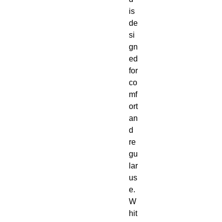
is 
de
si
gn
ed 
for 
co
mf
ort 
an
d 
re
gu
lar 
us
e. 
W
hit