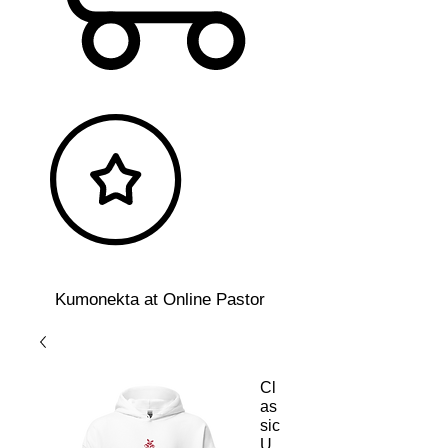
Kumonekta at Online Pastor
Cl
as
sic
U