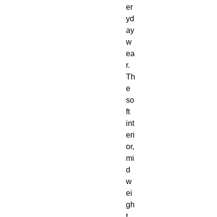
er
yd
ay 
w
ea
r. 
Th
e 
so
ft 
int
eri
or, 
mi
d
w
ei
gh
t 