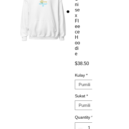
ni
se
x
Fl
ee
ce
H
oo
di
e
Presyo
$38.50
Kulay
*
Sukat
*
Quantity
*