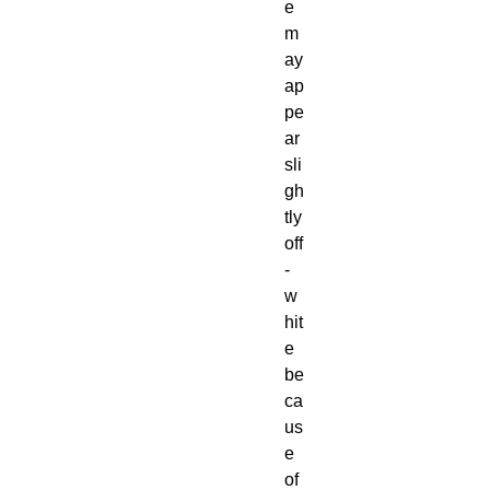
e 
m
ay 
ap
pe
ar 
sli
gh
tly 
off
-
w
hit
e 
be
ca
us
e 
of 