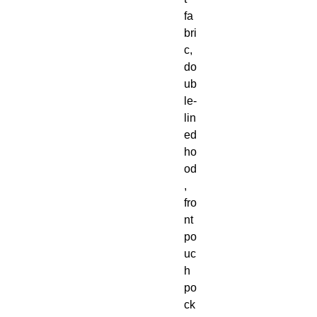
fa
bri
c, 
do
ub
le-
lin
ed 
ho
od
, 
fro
nt 
po
uc
h 
po
ck