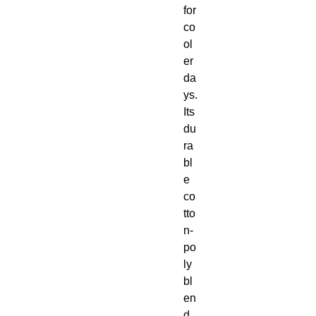
for 
co
ol
er 
da
ys. 
Its 
du
ra
bl
e 
co
tto
n-
po
ly 
bl
en
d 