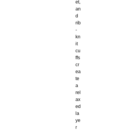
et, 
an
d 
rib
-
kn
it 
cu
ffs 
cr
ea
te 
a 
rel
ax
ed 
la
ye
r 