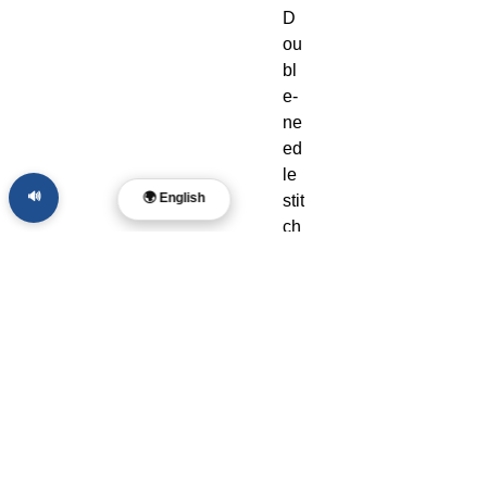
D
ou
bl
e-
ne
ed
le 
🔊
🌍 English
stit
ch
ed 
co
lla
r, 
sh
ou
ld
er
s, 