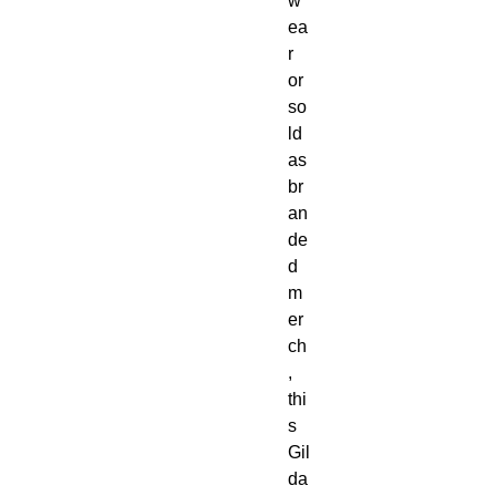
w
ea
r 
or 
so
ld 
as 
br
an
de
d 
m
er
ch
, 
thi
s 
Gil
da