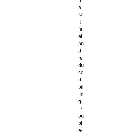
h 
a 
so
ft 
fe
el 
an
d 
re
du
ce
d 
pil
lin
g. 
D
ou
bl
e-