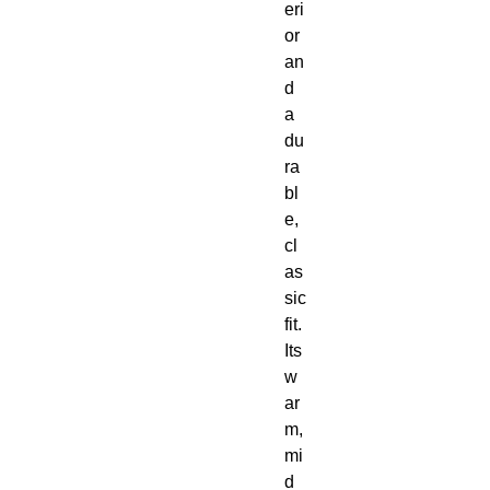
eri
or 
an
d 
a 
du
ra
bl
e, 
cl
as
sic 
fit.  
Its 
w
ar
m, 
mi
d