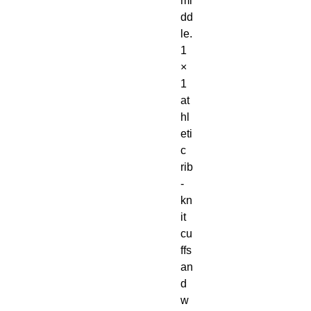
mi
dd
le. 
1 
× 
1 
at
hl
eti
c 
rib
-
kn
it 
cu
ffs 
an
d 
w