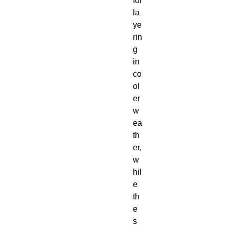
for 
la
ye
rin
g 
in 
co
ol
er 
w
ea
th
er, 
w
hil
e 
th
e 
s