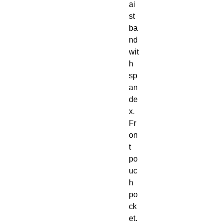
ai
st
ba
nd 
wit
h 
sp
an
de
x. 
Fr
on
t 
po
uc
h 
po
ck
et. 