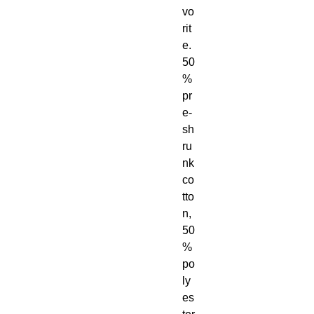
vo
rit
e. 
50
% 
pr
e-
sh
ru
nk 
co
tto
n, 
50
% 
po
ly
es