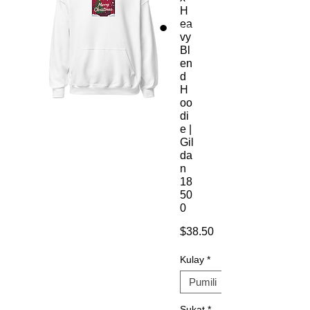
H
ea
vy
Bl
en
d
H
oo
di
e |
Gil
da
n
18
50
0
Presyo
$38.50
Kulay
*
Sukat
*