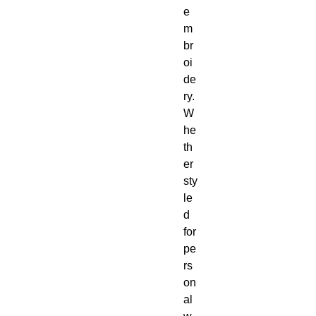
e
m
br
oi
de
ry.  
W
he
th
er 
sty
le
d 
for 
pe
rs
on
al 