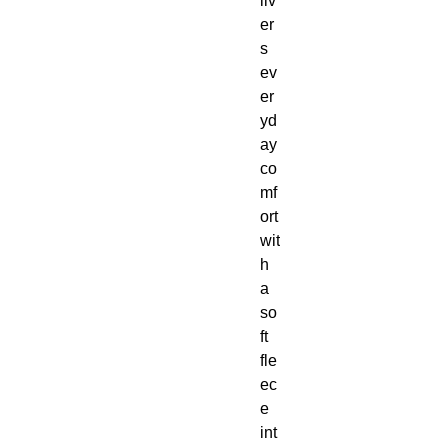
liv
er
s 
ev
er
yd
ay 
co
mf
ort 
wit
h 
a 
so
ft 
fle
ec
e 
int