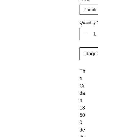
Quantity
*
Idagdag Sa Cart
Th
e 
Gil
da
n 
18
50
0 
de