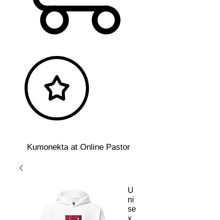
Kumonekta at Online Pastor
U
ni
se
x