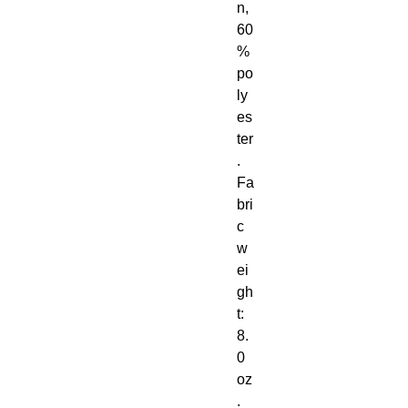
n, 
60
% 
po
ly
es
ter
. 
Fa
bri
c 
w
ei
gh
t: 
8. 
0 
oz
. 