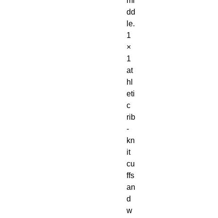
mi
dd
le. 
1 
× 
1 
at
hl
eti
c 
rib
-
kn
it 
cu
ffs 
an
d 
w