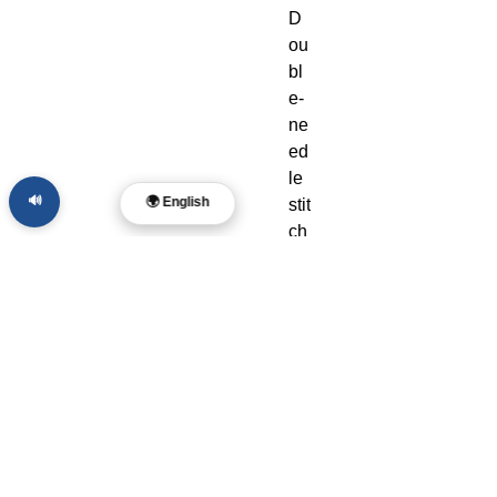
D
ou
bl
e-
ne
ed
le 
🔊
🌍 English
stit
ch
ed 
co
lla
r, 
sh
ou
ld
er
s, 