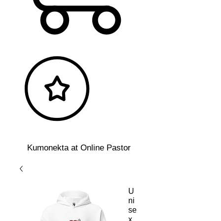
Kumonekta at Online Pastor
U
ni
se
x