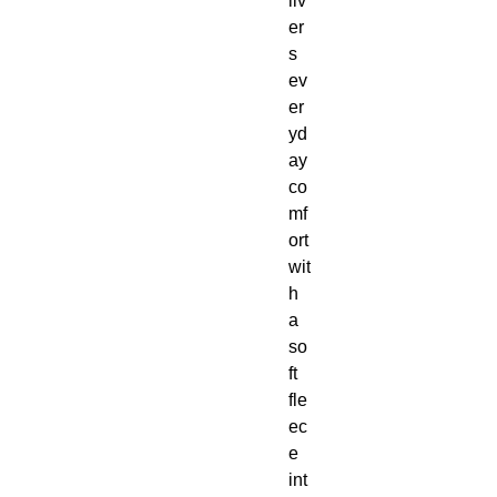
liv
er
s 
ev
er
yd
ay 
co
mf
ort 
wit
h 
a 
so
ft 
fle
ec
e 
int