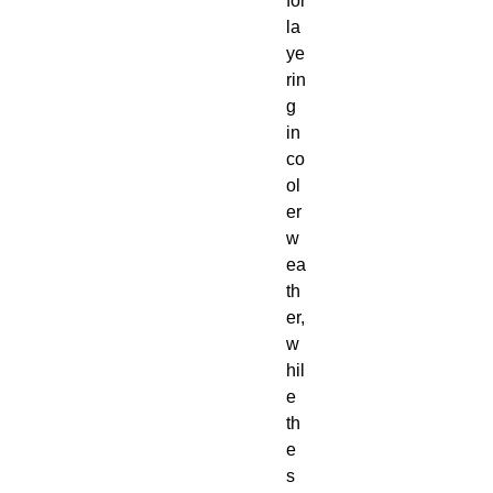
for 
la
ye
rin
g 
in 
co
ol
er 
w
ea
th
er, 
w
hil
e 
th
e 
s