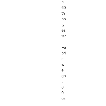
n, 
60
% 
po
ly
es
ter
. 
Fa
bri
c 
w
ei
gh
t: 
8. 
0 
oz
. 