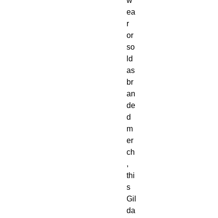
w
ea
r 
or 
so
ld 
as 
br
an
de
d 
m
er
ch
, 
thi
s 
Gil
da