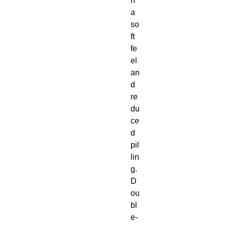
h 
a 
so
ft 
fe
el 
an
d 
re
du
ce
d 
pil
lin
g. 
D
ou
bl
e-