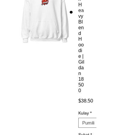
H
ea
vy
Bl
en
d
H
oo
di
e |
Gil
da
n
18
50
0
Presyo
$38.50
Kulay
*
Sukat
*