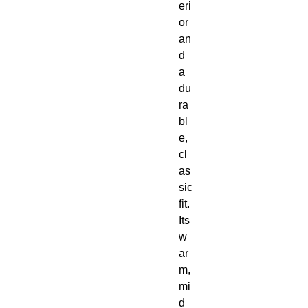
eri
or 
an
d 
a 
du
ra
bl
e, 
cl
as
sic 
fit.  
Its 
w
ar
m, 
mi
d