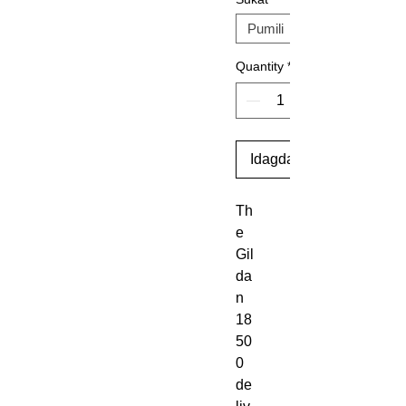
Quantity
*
Idagdag Sa Cart
Th
e 
Gil
da
n 
18
50
0 
de