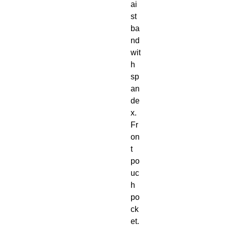
ai
st
ba
nd 
wit
h 
sp
an
de
x. 
Fr
on
t 
po
uc
h 
po
ck
et. 