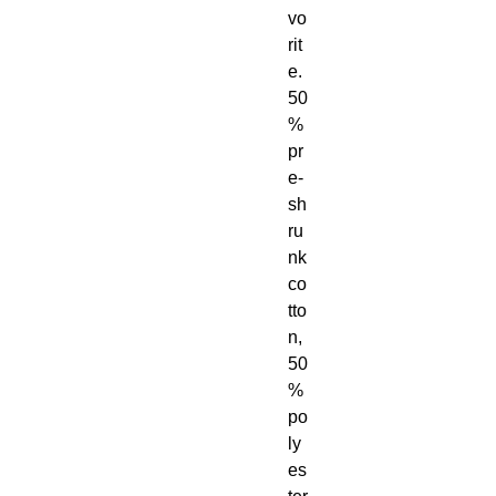
vo
rit
e. 
50
% 
pr
e-
sh
ru
nk 
co
tto
n, 
50
% 
po
ly
es