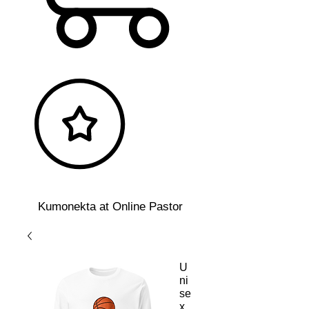
Kumonekta at Online Pastor
U
ni
se
x