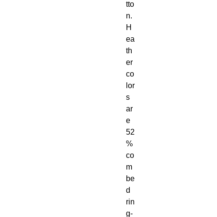
tto
n. 
H
ea
th
er 
co
lor
s 
ar
e 
52
% 
co
m
be
d 
rin
g-