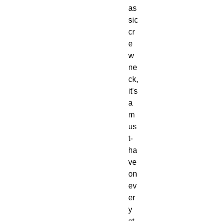
as
sic 
cr
e
w 
ne
ck, 
it's 
a 
m
us
t-
ha
ve 
on 
ev
er
y 