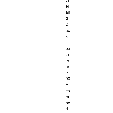
th
er 
an
d 
Bl
ac
k 
H
ea
th
er 
ar
e 
90
% 
co
m
be
d 