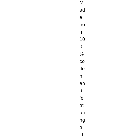
M
ad
e 
fro
m 
10
0
% 
co
tto
n 
an
d 
fe
at
uri
ng 
a 
cl