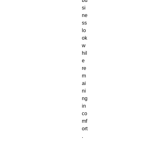
bu
si
ne
ss 
lo
ok 
w
hil
e 
re
m
ai
ni
ng 
in 
co
mf
ort
.  