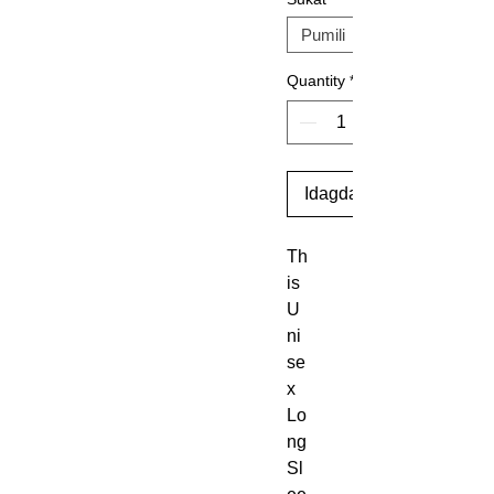
Quantity
*
Idagdag Sa Cart
Th
is 
U
ni
se
x 
Lo
ng 
Sl