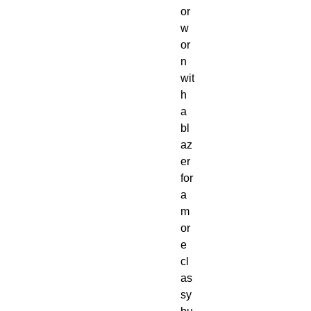
or 
w
or
n 
wit
h 
a 
bl
az
er 
for 
a 
m
or
e 
cl
as
sy 