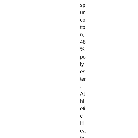
sp
un 
co
tto
n, 
48
% 
po
ly
es
ter
. 
At
hl
eti
c 
H
ea