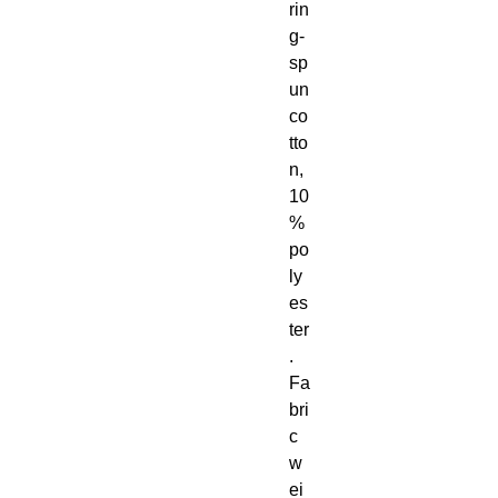
rin
g-
sp
un 
co
tto
n, 
10
% 
po
ly
es
ter
. 
Fa
bri
c 
w
ei