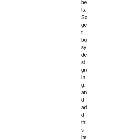
be
ls.  
So 
ge
t 
bu
sy 
de
si
gn
in
g, 
an
d 
ad
d 
thi
s 
ite