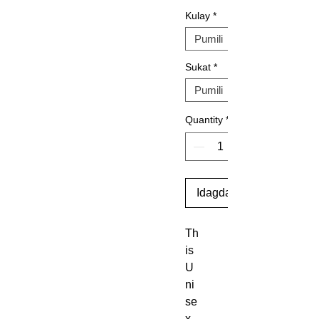
Kulay
*
Sukat
*
Quantity
*
Idagdag Sa Cart
Th
is 
U
ni
se
x 