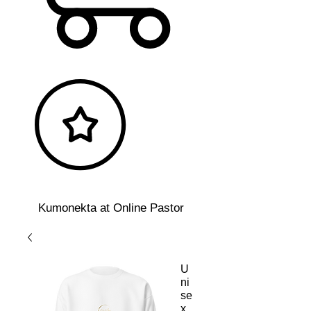
Kumonekta at Online Pastor
U
ni
se
x