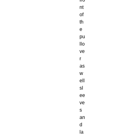
nt 
of 
th
e 
pu
llo
ve
r 
as 
w
ell 
sl
ee
ve
s 
an
d 
la