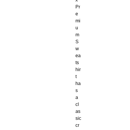
Pr
e
mi
u
m 
S
w
ea
ts
hir
t 
ha
s 
a 
cl
as
sic 
cr