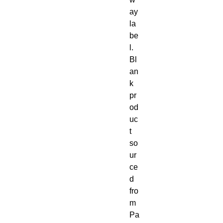
ay 
la
be
l. 
Bl
an
k 
pr
od
uc
t 
so
ur
ce
d 
fro
m 
Pa