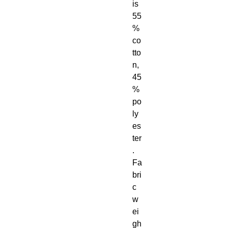
is 
55
% 
co
tto
n, 
45
% 
po
ly
es
ter
. 
Fa
bri
c 
w
ei
gh