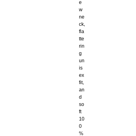
e
w 
ne
ck, 
fla
tte
rin
g 
un
is
ex 
fit, 
an
d 
so
ft 
10
0
% 