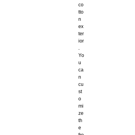
co
tto
n 
ex
ter
ior
.  
Yo
u 
ca
n 
cu
st
o
mi
ze 
th
e 
fro