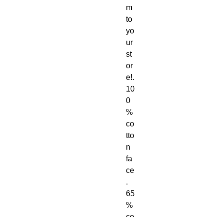
m 
to 
yo
ur 
st
or
e!. 
10
0
% 
co
tto
n 
fa
ce
. 
65
% 
co