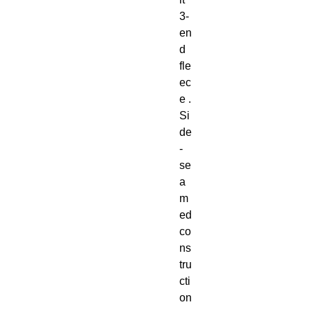
3-
en
d 
fle
ec
e . 
Si
de
-
se
a
m
ed 
co
ns
tru
cti
on