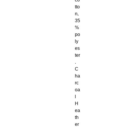
tto
n, 
35
% 
po
ly
es
ter
. 
C
ha
rc
oa
l 
H
ea
th
er 