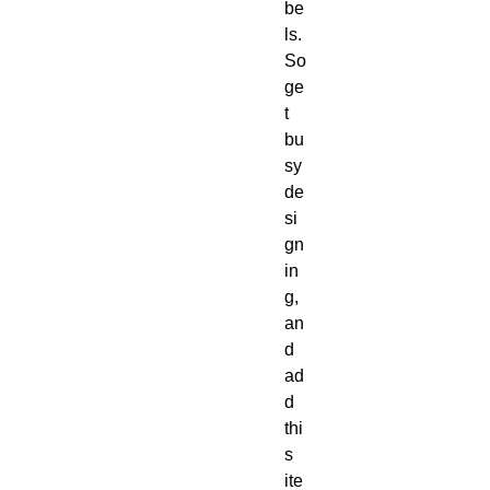
be
ls.  
So 
ge
t 
bu
sy 
de
si
gn
in
g, 
an
d 
ad
d 
thi
s 
ite