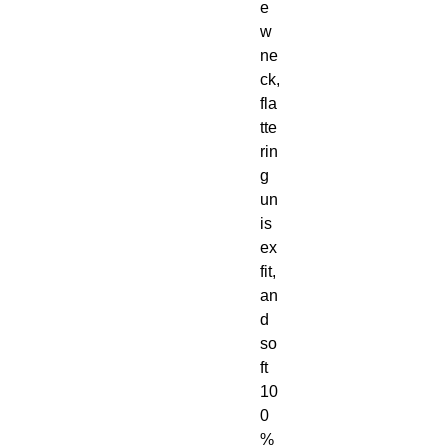
e
w 
ne
ck, 
fla
tte
rin
g 
un
is
ex 
fit, 
an
d 
so
ft 
10
0
% 