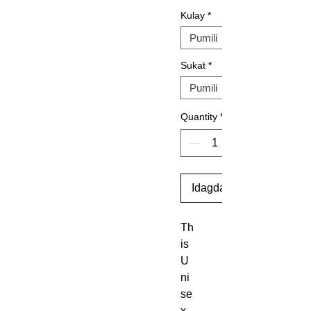
Kulay
*
Sukat
*
Quantity
*
Idagdag Sa Cart
Th
is 
U
ni
se
x 