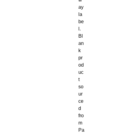
ay 
la
be
l. 
Bl
an
k 
pr
od
uc
t 
so
ur
ce
d 
fro
m 
Pa