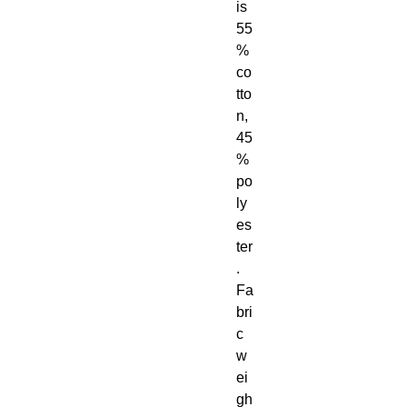
is 
55
% 
co
tto
n, 
45
% 
po
ly
es
ter
. 
Fa
bri
c 
w
ei
gh