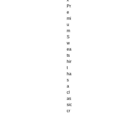
Pr
e
mi
u
m 
S
w
ea
ts
hir
t 
ha
s 
a 
cl
as
sic 
cr