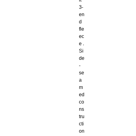
3-
en
d 
fle
ec
e . 
Si
de
-
se
a
m
ed 
co
ns
tru
cti
on