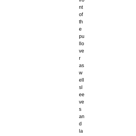
nt 
of 
th
e 
pu
llo
ve
r 
as 
w
ell 
sl
ee
ve
s 
an
d 
la