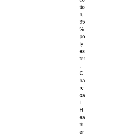
tto
n, 
35
% 
po
ly
es
ter
. 
C
ha
rc
oa
l 
H
ea
th
er 