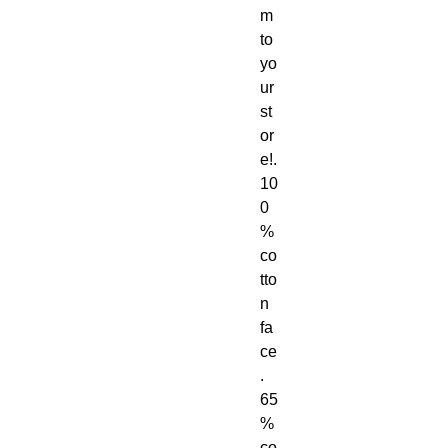
m 
to 
yo
ur 
st
or
e!. 
10
0
% 
co
tto
n 
fa
ce
. 
65
% 
co