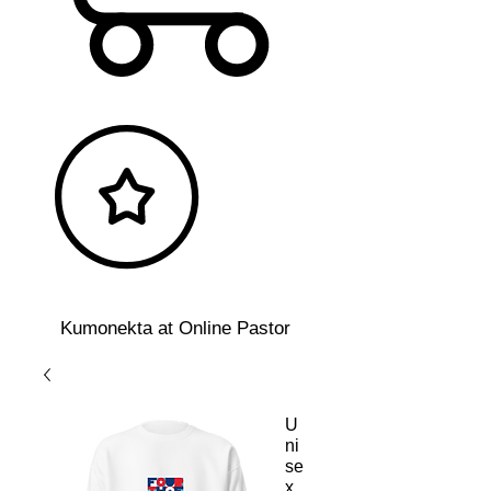
Kumonekta at Online Pastor
U
ni
se
x