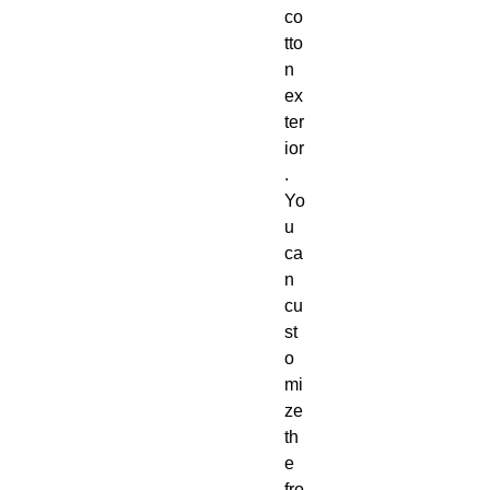
co
tto
n 
ex
ter
ior
.  
Yo
u 
ca
n 
cu
st
o
mi
ze 
th
e 
fro