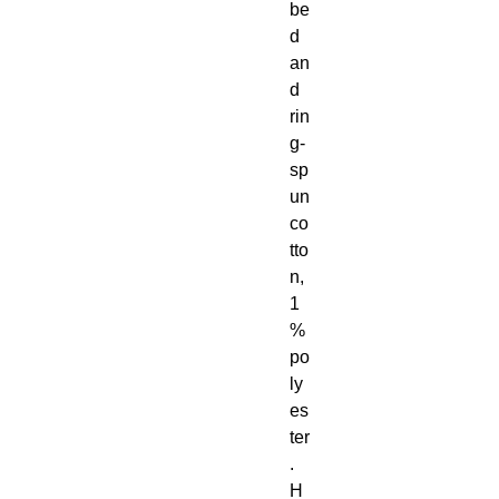
be
d 
an
d 
rin
g-
sp
un 
co
tto
n, 
1
% 
po
ly
es
ter
. 
H