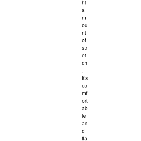
ht 
a
m
ou
nt 
of 
str
et
ch
.  
It's 
co
mf
ort
ab
le 
an
d 
fla