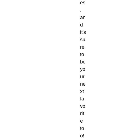
es
, 
an
d 
it's 
su
re 
to 
be 
yo
ur 
ne
xt 
fa
vo
rit
e 
to
o! 