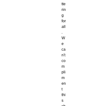
tte
rin
g 
for 
all
.  
W
e 
ca
n't 
co
m
pli
m
en
t 
thi
s 