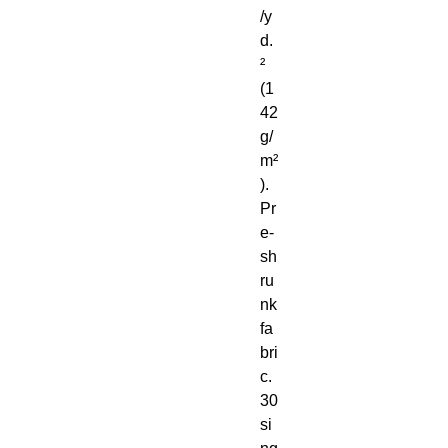
/y
d. 
² 
(1
42 
g/
m²
). 
Pr
e-
sh
ru
nk 
fa
bri
c. 
30 
si