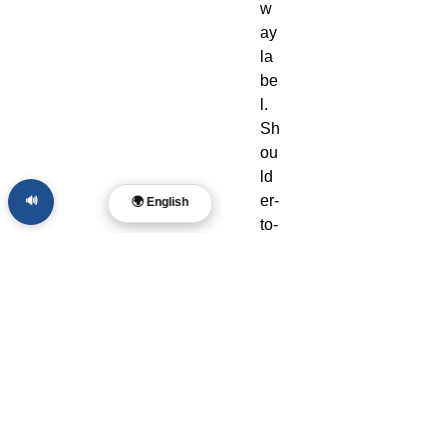
w
ay 
la
be
l. 
Sh
ou
ld
er-
🔊
🌍 English
to-
sh
ou
ld
er 
ta
pi
ng
. 
Bl