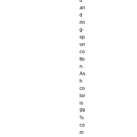
d 
an
d 
rin
g-
sp
un 
co
tto
n. 
As
h 
co
lor 
is 
99
% 
co
m