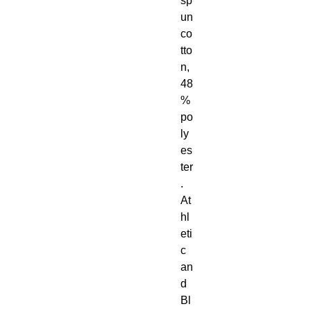
sp
un 
co
tto
n, 
48
% 
po
ly
es
ter
. 
At
hl
eti
c 
an
d 
Bl