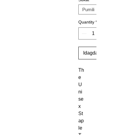
Quantity
*
Idagdag Sa Cart
Th
e 
U
ni
se
x 
St
ap
le 