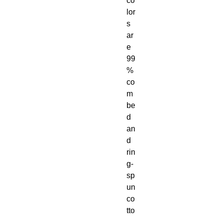
co
lor
s 
ar
e 
99
% 
co
m
be
d 
an
d 
rin
g-
sp
un 
co
tto