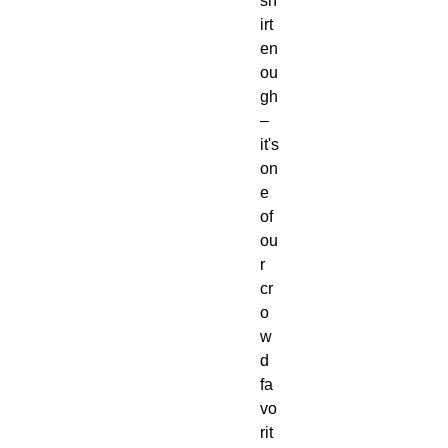
sh
irt 
en
ou
gh
–
it's 
on
e 
of 
ou
r 
cr
o
w
d 
fa
vo
rit