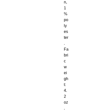
n, 
1
% 
po
ly
es
ter
. 
Fa
bri
c 
w
ei
gh
t: 
4. 
2 
oz
. 