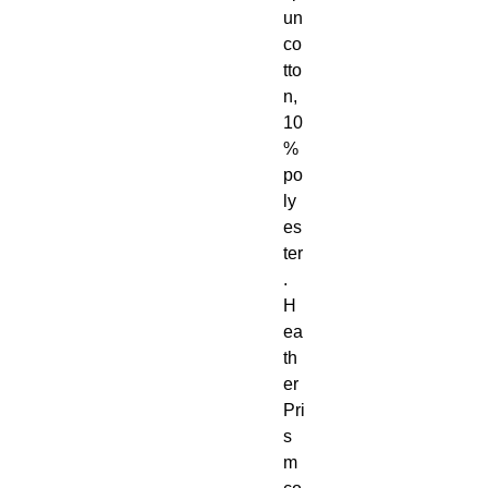
un 
co
tto
n, 
10
% 
po
ly
es
ter
. 
H
ea
th
er 
Pri
s
m 