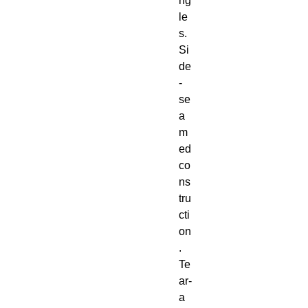
ng
le
s. 
Si
de
-
se
a
m
ed 
co
ns
tru
cti
on
. 
Te
ar-
a