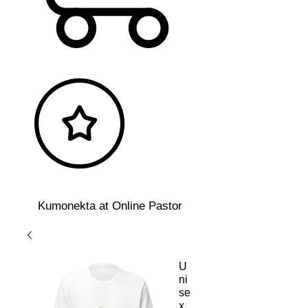
Kumonekta at Online Pastor
U
ni
se
x