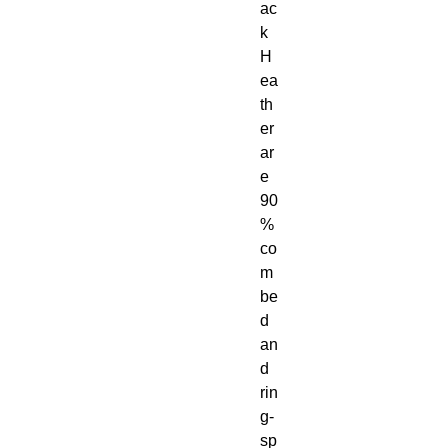
ac
k 
H
ea
th
er 
ar
e 
90
% 
co
m
be
d 
an
d 
rin
g-
sp