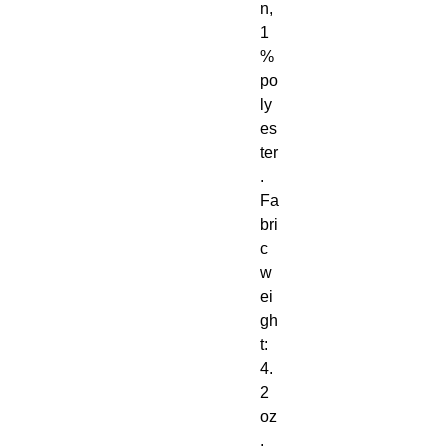
n, 
1
% 
po
ly
es
ter
. 
Fa
bri
c 
w
ei
gh
t: 
4. 
2 
oz
. 