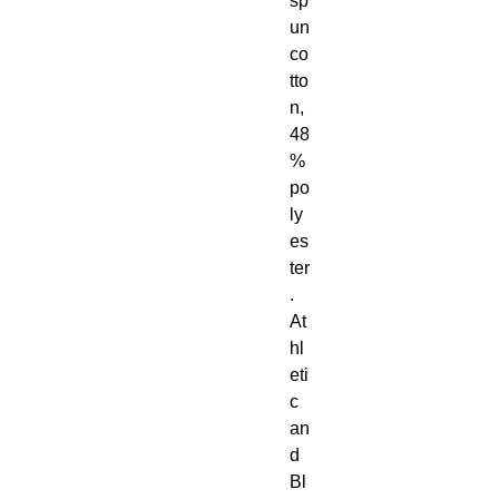
sp
un 
co
tto
n, 
48
% 
po
ly
es
ter
. 
At
hl
eti
c 
an
d 
Bl