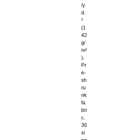
/y
d. 
² 
(1
42 
g/
m²
). 
Pr
e-
sh
ru
nk 
fa
bri
c. 
30 
si