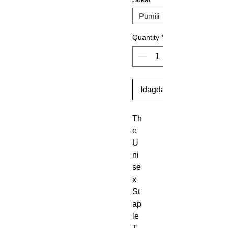
Quantity
*
Idagdag Sa Cart
Th
e 
U
ni
se
x 
St
ap
le 