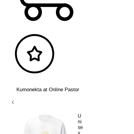
Kumonekta at Online Pastor
U
ni
se
x