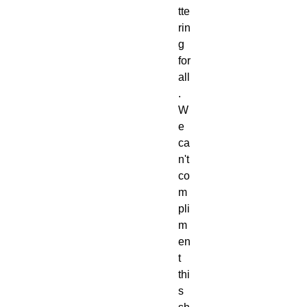
tte
rin
g 
for 
all
.  
W
e 
ca
n't 
co
m
pli
m
en
t 
thi
s 