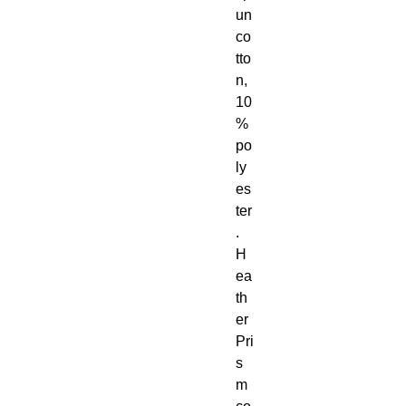
un 
co
tto
n, 
10
% 
po
ly
es
ter
. 
H
ea
th
er 
Pri
s
m 