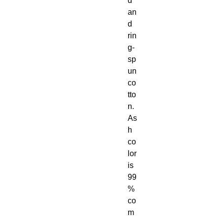
d 
an
d 
rin
g-
sp
un 
co
tto
n. 
As
h 
co
lor 
is 
99
% 
co
m