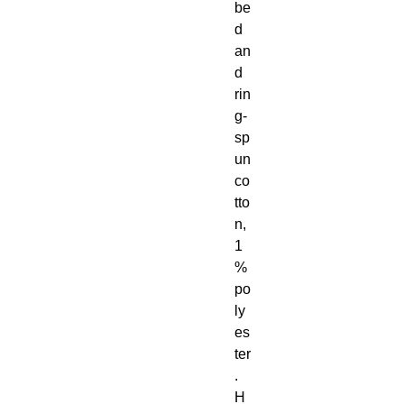
be
d 
an
d 
rin
g-
sp
un 
co
tto
n, 
1
% 
po
ly
es
ter
. 
H