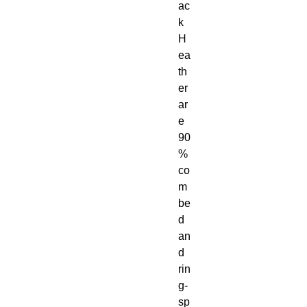
ac
k 
H
ea
th
er 
ar
e 
90
% 
co
m
be
d 
an
d 
rin
g-
sp