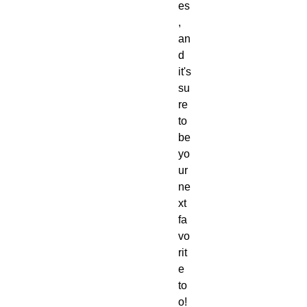
es
, 
an
d 
it's 
su
re 
to 
be 
yo
ur 
ne
xt 
fa
vo
rit
e 
to
o! 