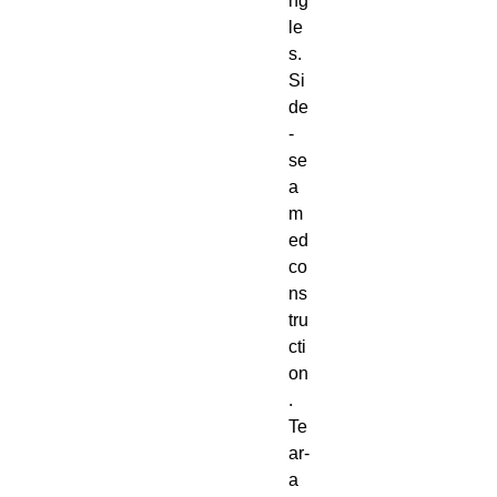
ng
le
s. 
Si
de
-
se
a
m
ed 
co
ns
tru
cti
on
. 
Te
ar-
a