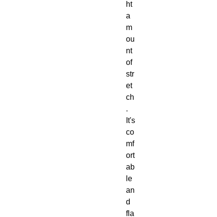
ht 
a
m
ou
nt 
of 
str
et
ch
.  
It's 
co
mf
ort
ab
le 
an
d 
fla