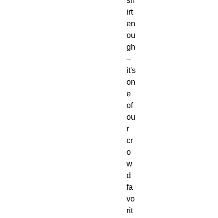
sh
irt 
en
ou
gh
–
it's 
on
e 
of 
ou
r 
cr
o
w
d 
fa
vo
rit