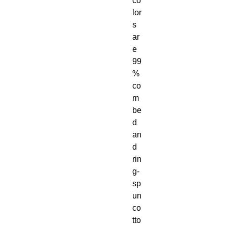
co
lor
s 
ar
e 
99
% 
co
m
be
d 
an
d 
rin
g-
sp
un 
co
tto