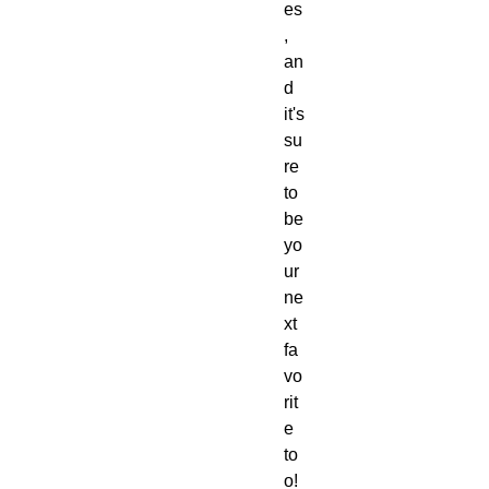
es
, 
an
d 
it's 
su
re 
to 
be 
yo
ur 
ne
xt 
fa
vo
rit
e 
to
o! 