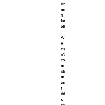
tte
rin
g 
for 
all
.  
W
e 
ca
n't 
co
m
pli
m
en
t 
thi
s 