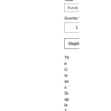
Quantity
*
Idagdag Sa Cart
Th
e 
U
ni
se
x 
St
ap
le 