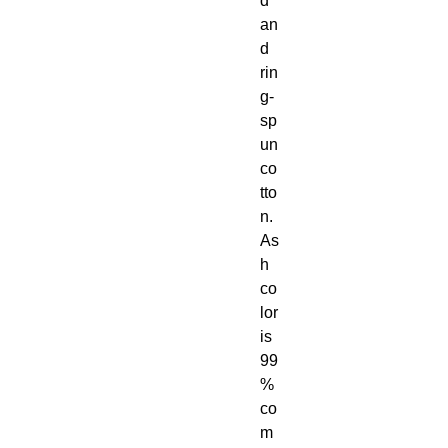
d 
an
d 
rin
g-
sp
un 
co
tto
n. 
As
h 
co
lor 
is 
99
% 
co
m