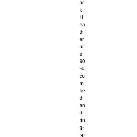
ac
k 
H
ea
th
er 
ar
e 
90
% 
co
m
be
d 
an
d 
rin
g-
sp