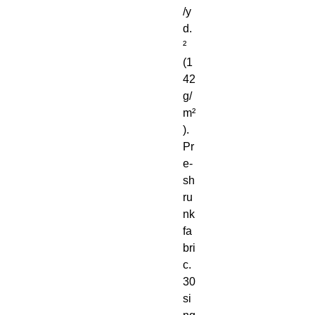
/y
d. 
² 
(1
42 
g/
m²
). 
Pr
e-
sh
ru
nk 
fa
bri
c. 
30 
si