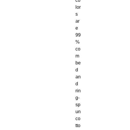
co
lor
s 
ar
e 
99
% 
co
m
be
d 
an
d 
rin
g-
sp
un 
co
tto