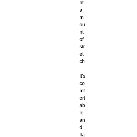
ht 
a
m
ou
nt 
of 
str
et
ch
.  
It's 
co
mf
ort
ab
le 
an
d 
fla