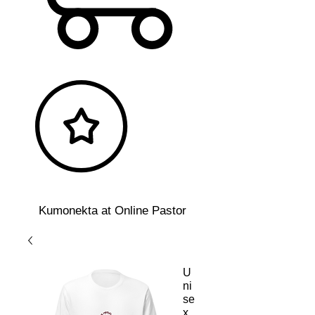
Kumonekta at Online Pastor
U
ni
se
x