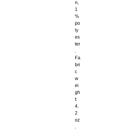
n, 
1
% 
po
ly
es
ter
. 
Fa
bri
c 
w
ei
gh
t: 
4. 
2 
oz
. 