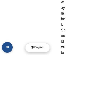
w
ay 
la
be
l. 
Sh
ou
ld
er-
🔊
🌍 English
to-
sh
ou
ld
er 
ta
pi
ng
. 
Bl