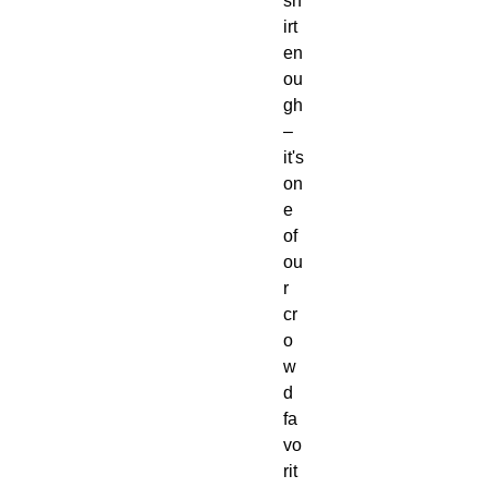
sh
irt 
en
ou
gh
–
it's 
on
e 
of 
ou
r 
cr
o
w
d 
fa
vo
rit