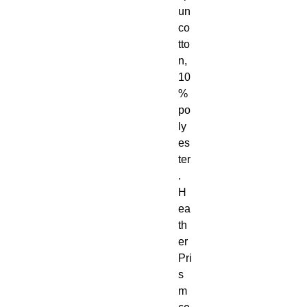
un 
co
tto
n, 
10
% 
po
ly
es
ter
. 
H
ea
th
er 
Pri
s
m 