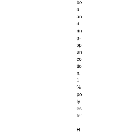
be
d 
an
d 
rin
g-
sp
un 
co
tto
n, 
1
% 
po
ly
es
ter
. 
H