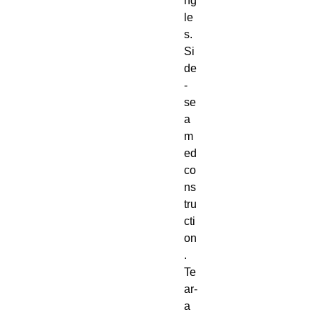
ng
le
s. 
Si
de
-
se
a
m
ed 
co
ns
tru
cti
on
. 
Te
ar-
a