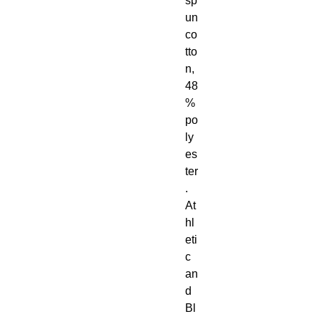
sp
un 
co
tto
n, 
48
% 
po
ly
es
ter
. 
At
hl
eti
c 
an
d 
Bl