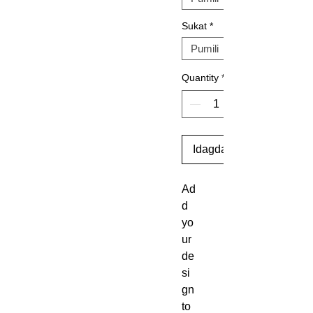
Sukat
*
Quantity
*
Idagdag Sa Cart
Ad
d 
yo
ur 
de
si
gn 
to 