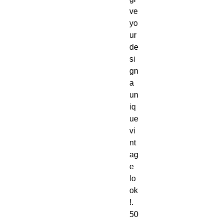
ve 
yo
ur 
de
si
gn 
a 
un
iq
ue 
vi
nt
ag
e 
lo
ok
!. 
50