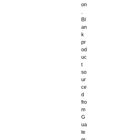
on
. 
Bl
an
k 
pr
od
uc
t 
so
ur
ce
d 
fro
m 
G
ua
te
m