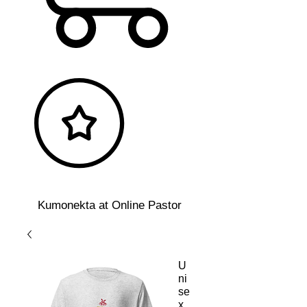
Kumonekta at Online Pastor
U
ni
se
x