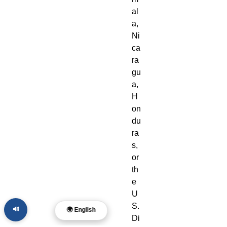
al
a, 
Ni
ca
ra
gu
a, 
H
on
du
ra
s, 
or 
th
e 
U
S. 
🔊
🌍 English
Di