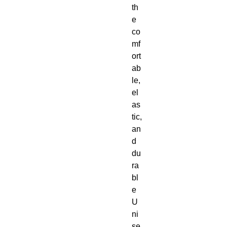
th
e 
co
mf
ort
ab
le, 
el
as
tic, 
an
d 
du
ra
bl
e 
U
ni
se