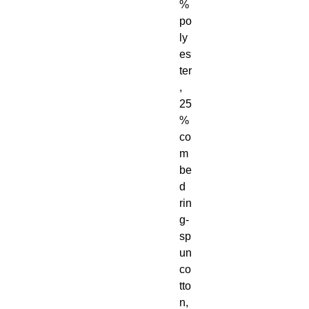
% 
po
ly
es
ter
, 
25
% 
co
m
be
d 
rin
g-
sp
un 
co
tto
n, 