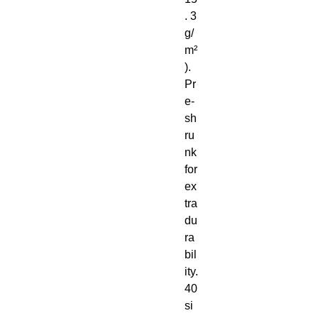
. 3 
g/
m²
). 
Pr
e-
sh
ru
nk 
for 
ex
tra 
du
ra
bil
ity. 
40 
si