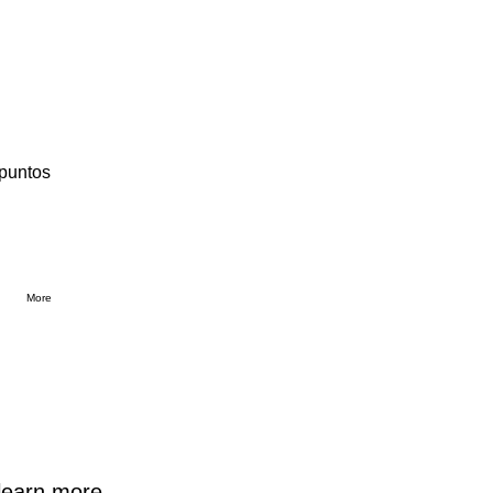
 puntos
More
learn more