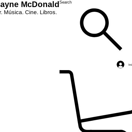
Layne McDonald
Search
. Música. Cine. Libros.
In