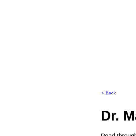
< Back
Dr. 
Read through