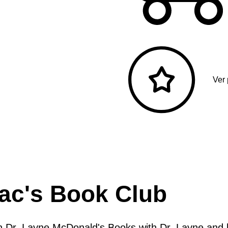
Ver
Mac's Book Club
 Dr. Layne McDonald's Books with Dr. Layne and 