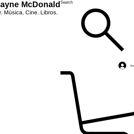
Layne McDonald
Search
. Música. Cine. Libros.
In