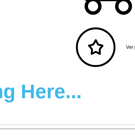
Ver
g Here...