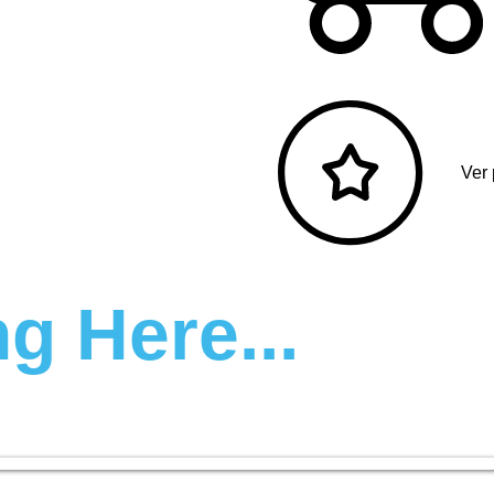
Ver
g Here...