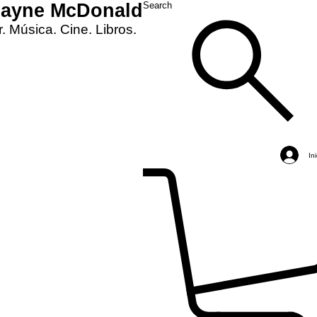
Layne McDonald
Search
. Música. Cine. Libros.
In