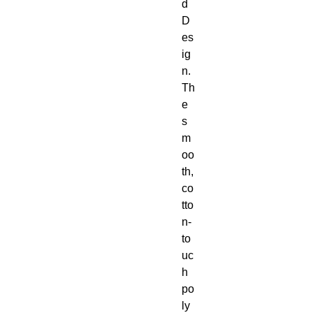
d 
D
es
ig
n. 
Th
e 
s
m
oo
th, 
co
tto
n-
to
uc
h 
po
ly