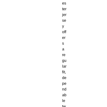
es
ter 
jer
se
y 
off
er
s 
a 
re
gu
lar 
fit, 
de
pe
nd
ab
le 
tw