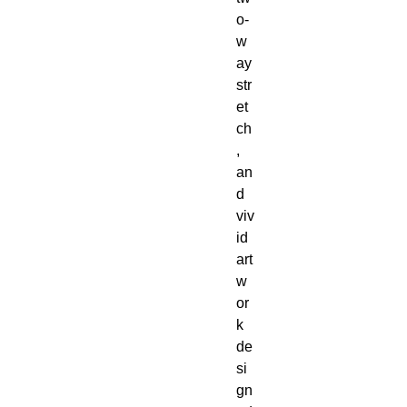
o-
w
ay 
str
et
ch
, 
an
d 
viv
id 
art
w
or
k 
de
si
gn