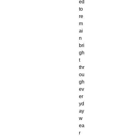
ed 
to 
re
m
ai
n 
bri
gh
t 
thr
ou
gh 
ev
er
yd
ay 
w
ea
r 