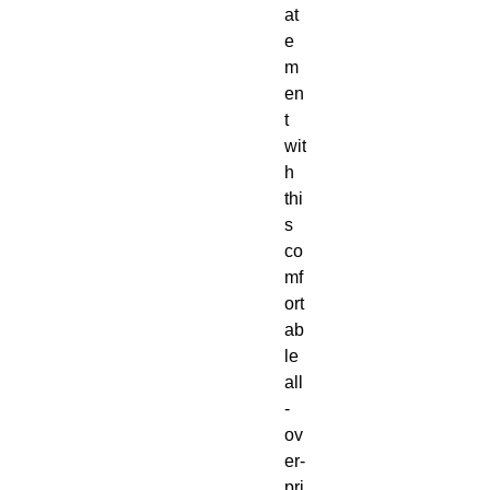
at
e
m
en
t 
wit
h 
thi
s 
co
mf
ort
ab
le 
all
-
ov
er-
pri