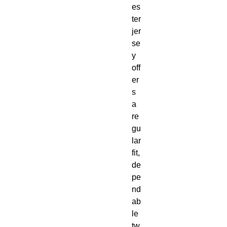
es
ter 
jer
se
y 
off
er
s 
a 
re
gu
lar 
fit, 
de
pe
nd
ab
le 
tw