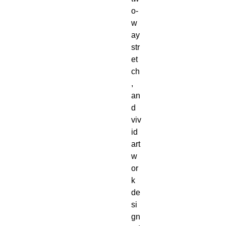
o-
w
ay 
str
et
ch
, 
an
d 
viv
id 
art
w
or
k 
de
si
gn