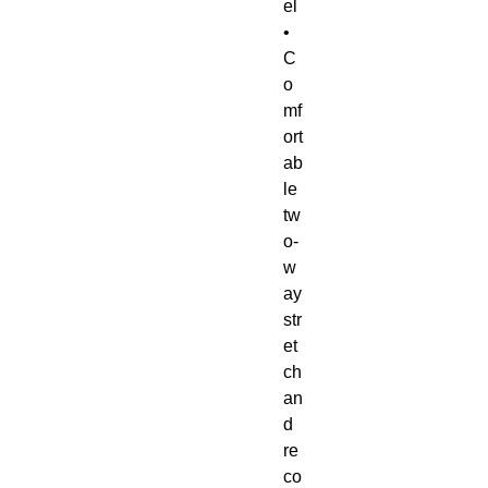
el
• 
C
o
mf
ort
ab
le 
tw
o-
w
ay 
str
et
ch 
an
d 
re
co