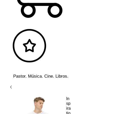
Pastor. Música. Cine. Libros.
In
sp
ira
tio