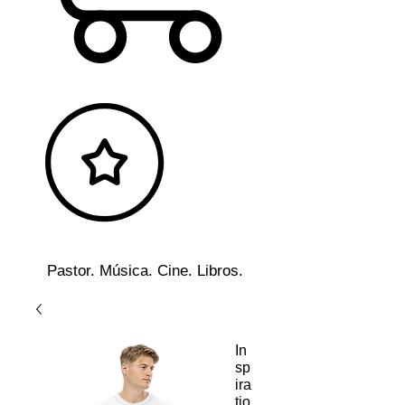
Pastor. Música. Cine. Libros.
In
sp
ira
tio