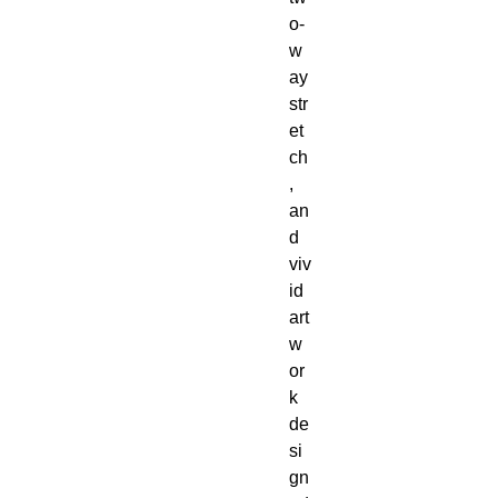
o-
w
ay 
str
et
ch
, 
an
d 
viv
id 
art
w
or
k 
de
si
gn