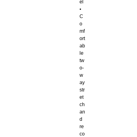
el
• 
C
o
mf
ort
ab
le 
tw
o-
w
ay 
str
et
ch 
an
d 
re
co