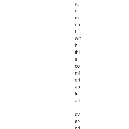
at
e
m
en
t 
wit
h 
thi
s 
co
mf
ort
ab
le 
all
-
ov
er-
pri