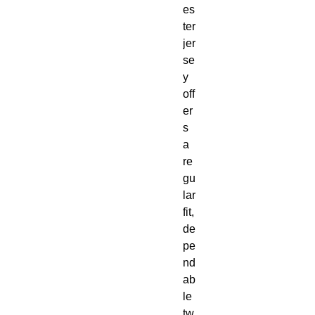
es
ter 
jer
se
y 
off
er
s 
a 
re
gu
lar 
fit, 
de
pe
nd
ab
le 
tw