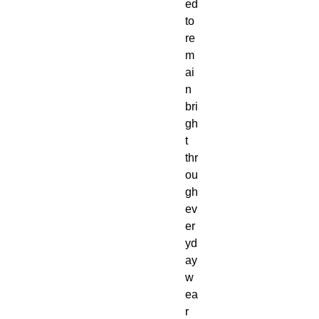
ed 
to 
re
m
ai
n 
bri
gh
t 
thr
ou
gh 
ev
er
yd
ay 
w
ea
r 