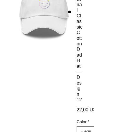
na
l
Cl
as
sic
C
ott
on
D
ad
H
at
—
D
es
ig
n
12
22,00 US$
Color
*