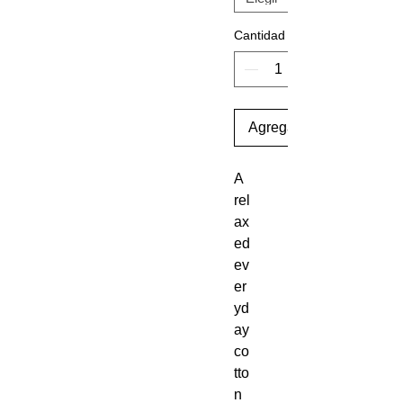
Cantidad
Agregar al carrito
A 
rel
ax
ed 
ev
er
yd
ay 
co
tto
n 