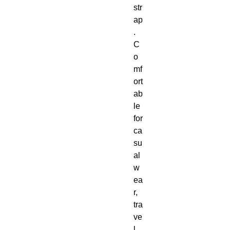
str
ap
. 
C
o
mf
ort
ab
le 
for 
ca
su
al 
w
ea
r, 
tra
ve
l, 