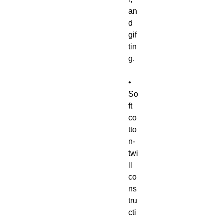
an
d 
gif
tin
g.
• 
So
ft 
co
tto
n-
twi
ll 
co
ns
tru
cti