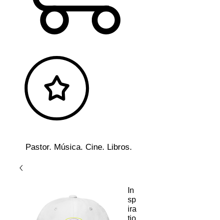
Pastor. Música. Cine. Libros.
In
sp
ira
tio