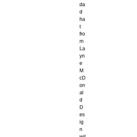
da
d 
ha
t 
fro
m 
La
yn
e 
M
cD
on
al
d 
D
es
ig
n 
wit