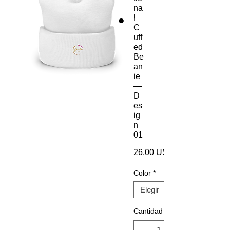
na
l
C
uff
ed
Be
an
ie
—
D
es
ig
n
01
26,00 US$
Color
*
Cantidad