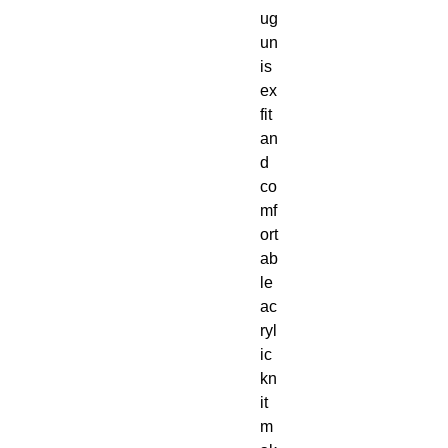
ug 
un
is
ex 
fit 
an
d 
co
mf
ort
ab
le 
ac
ryl
ic 
kn
it 
m