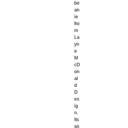
be
an
ie 
fro
m 
La
yn
e 
M
cD
on
al
d 
D
es
ig
n. 
Its 
sn