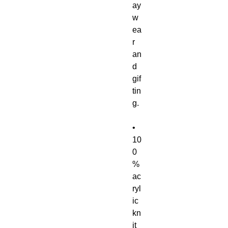
ay 
w
ea
r 
an
d 
gif
tin
g.
• 
10
0
% 
ac
ryl
ic 
kn
it