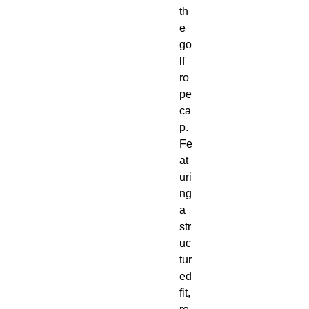
th
e 
go
lf 
ro
pe 
ca
p. 
Fe
at
uri
ng 
a 
str
uc
tur
ed 
fit, 