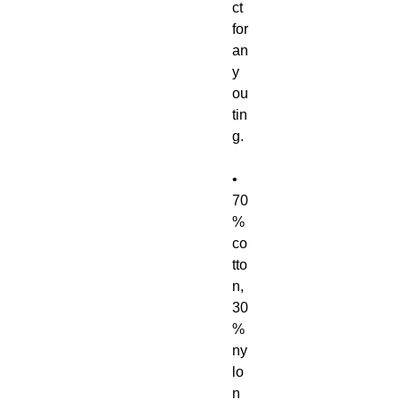
ct 
for 
an
y 
ou
tin
g.
• 
70
% 
co
tto
n, 
30
% 
ny
lo
n