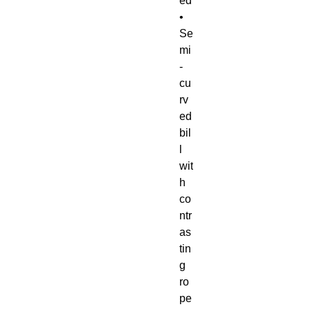
ed
• 
Se
mi
-
cu
rv
ed 
bil
l 
wit
h 
co
ntr
as
tin
g 
ro
pe