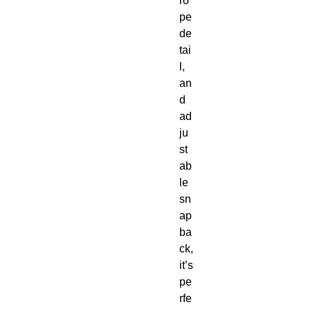
ro
pe 
de
tai
l, 
an
d 
ad
ju
st
ab
le 
sn
ap
ba
ck, 
it’s 
pe
rfe