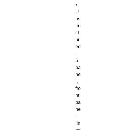
• 
U
ns
tru
ct
ur
ed
, 
5-
pa
ne
l, 
fro
nt 
pa
ne
l 
lin