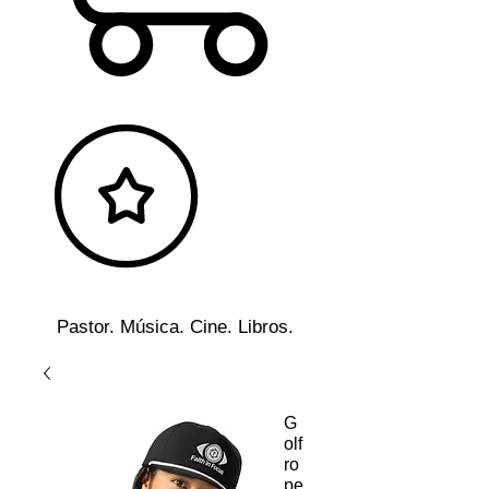
Pastor. Música. Cine. Libros.
G
olf
ro
pe