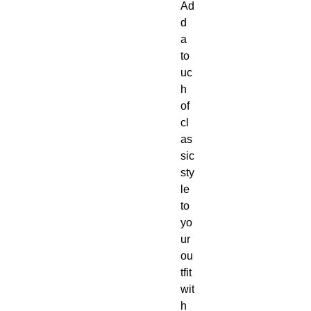
Ad
d 
a 
to
uc
h 
of 
cl
as
sic 
sty
le 
to 
yo
ur 
ou
tfit 
wit
h 