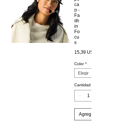
ca
p -
Fa
ith
in
Fo
cu
s
15,39 US$
Color
*
Cantidad
Agregar al carrito