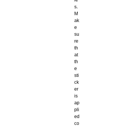
s. 
M
ak
e 
su
re 
th
at 
th
e 
sti
ck
er 
is 
ap
pli
ed 
co