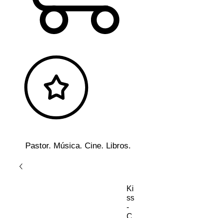
Pastor. Música. Cine. Libros.
Ki
ss
-
C