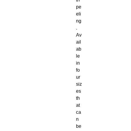
pe
eli
ng
.  
Av
ail
ab
le 
in 
fo
ur 
siz
es 
th
at 
ca
n 
be 