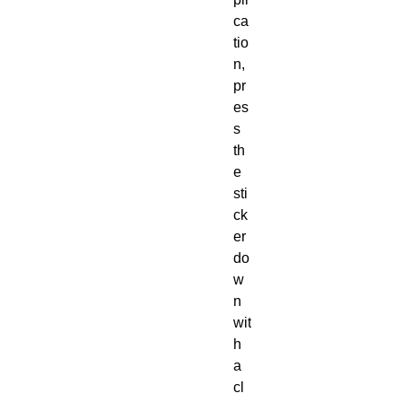
ca
tio
n, 
pr
es
s 
th
e 
sti
ck
er 
do
w
n 
wit
h 
a 
cl