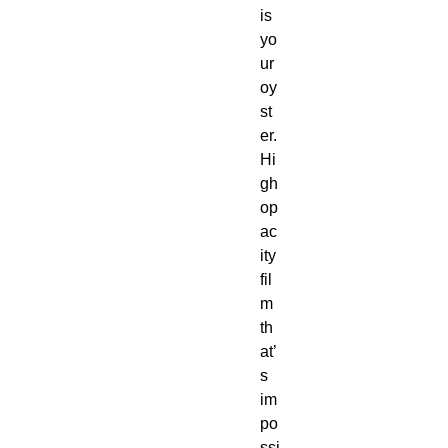
is 
yo
ur 
oy
st
er. 
Hi
gh 
op
ac
ity 
fil
m 
th
at’
s 
im
po
ssi