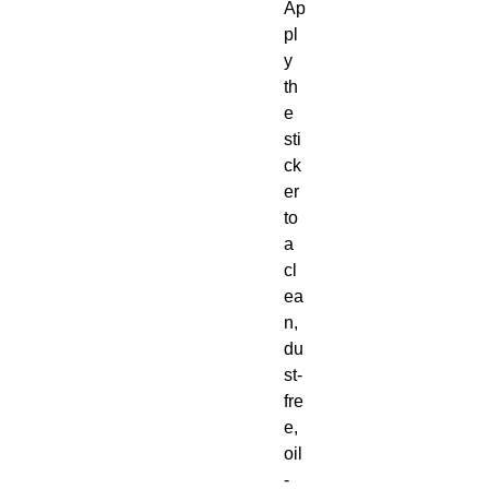
Ap
pl
y 
th
e 
sti
ck
er 
to 
a 
cl
ea
n, 
du
st-
fre
e, 
oil
-