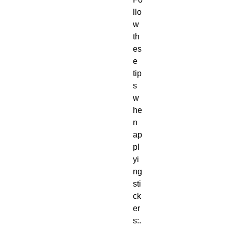
llo
w 
th
es
e 
tip
s 
w
he
n 
ap
pl
yi
ng 
sti
ck
er
s:. 