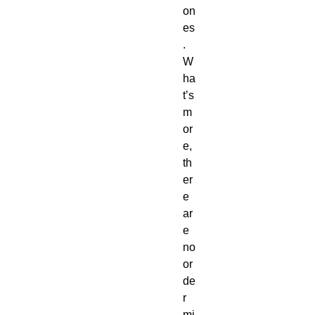
on
es
.  
W
ha
t’s 
m
or
e, 
th
er
e 
ar
e 
no 
or
de
r 
mi