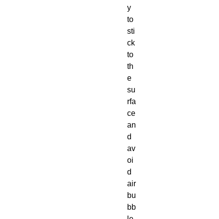
y 
to 
sti
ck 
to 
th
e 
su
rfa
ce 
an
d 
av
oi
d 
air 
bu
bb
le