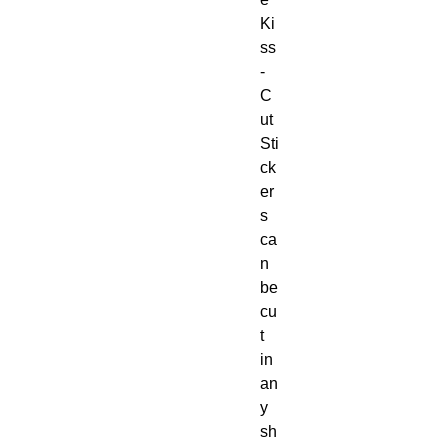
Ki
ss
-
C
ut 
Sti
ck
er
s 
ca
n 
be 
cu
t 
in 
an
y 
sh