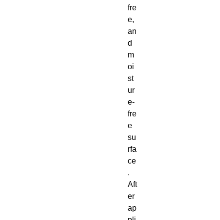
fre
e, 
an
d 
m
oi
st
ur
e-
fre
e 
su
rfa
ce
. 
Aft
er 
ap
pli