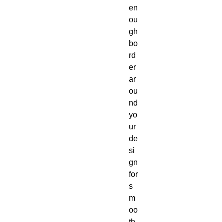
en
ou
gh 
bo
rd
er 
ar
ou
nd 
yo
ur 
de
si
gn 
for 
s
m
oo
th 