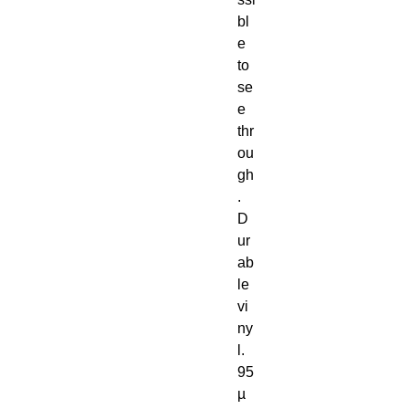
bl
e 
to 
se
e 
thr
ou
gh
. 
D
ur
ab
le 
vi
ny
l. 
95
µ 