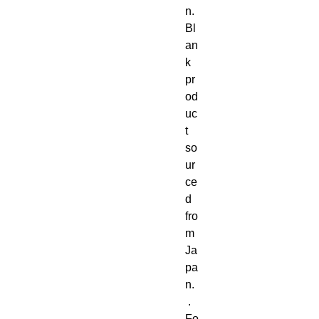
n. 
Bl
an
k 
pr
od
uc
t 
so
ur
ce
d 
fro
m 
Ja
pa
n. 
 . 
Fo