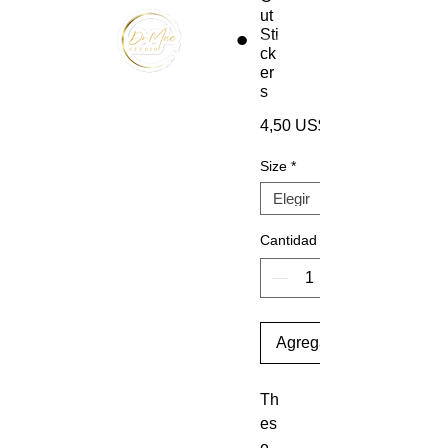
ut
Sti
ck
er
s
4,50 US$
Size
*
Cantidad
Agregar al carrito
Th
es
e 