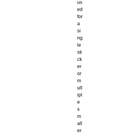
us
ed 
for 
a 
si
ng
le 
sti
ck
er 
or 
m
ult
ipl
e 
s
m
all
er 