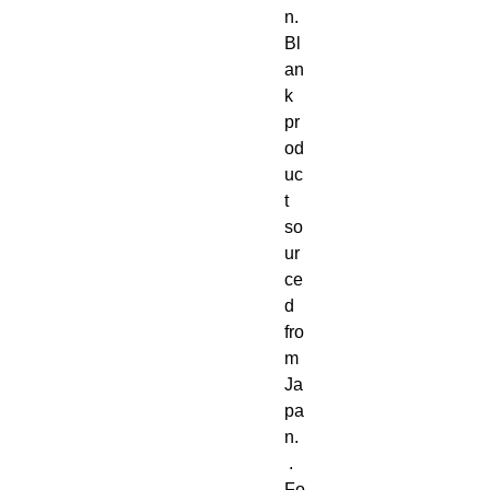
n. 
Bl
an
k 
pr
od
uc
t 
so
ur
ce
d 
fro
m 
Ja
pa
n. 
 . 
Fo