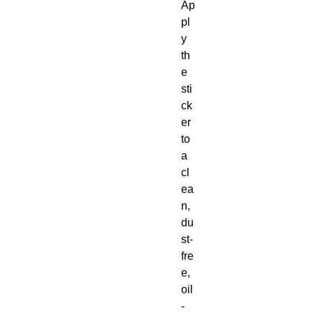
Ap
pl
y 
th
e 
sti
ck
er 
to 
a 
cl
ea
n, 
du
st-
fre
e, 
oil
-