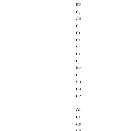
fre
e, 
an
d 
m
oi
st
ur
e-
fre
e 
su
rfa
ce
. 
Aft
er 
ap
pli