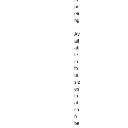
pe
eli
ng
.  
Av
ail
ab
le 
in 
fo
ur 
siz
es 
th
at 
ca
n 
be 