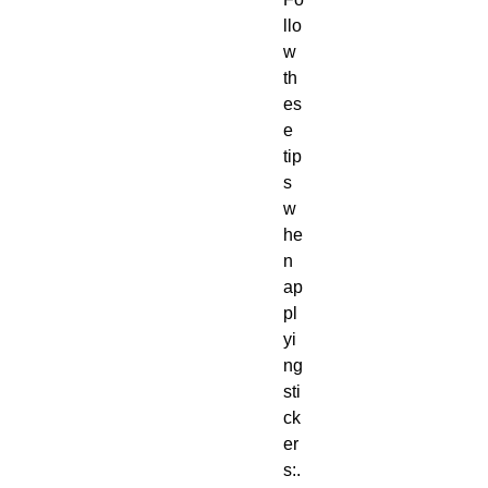
llo
w 
th
es
e 
tip
s 
w
he
n 
ap
pl
yi
ng 
sti
ck
er
s:. 