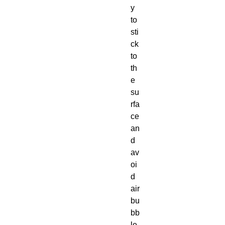
y 
to 
sti
ck 
to 
th
e 
su
rfa
ce 
an
d 
av
oi
d 
air 
bu
bb
le