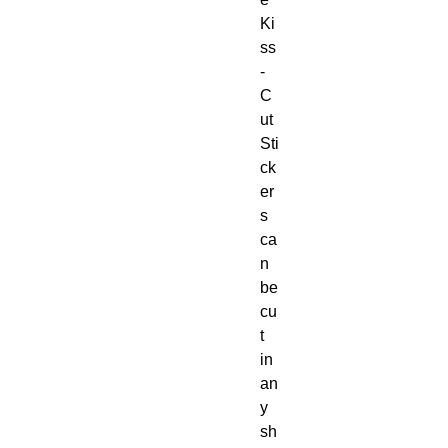
Ki
ss
-
C
ut 
Sti
ck
er
s 
ca
n 
be 
cu
t 
in 
an
y 
sh