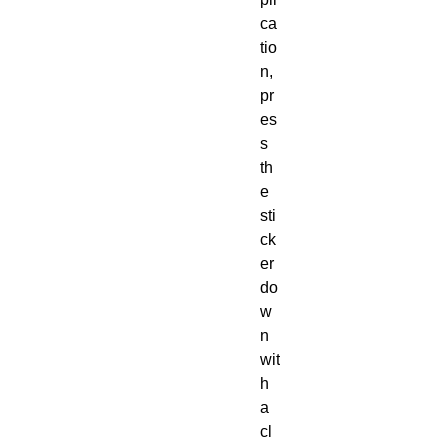
ca
tio
n, 
pr
es
s 
th
e 
sti
ck
er 
do
w
n 
wit
h 
a 
cl