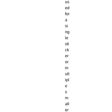
us
ed 
for 
a 
si
ng
le 
sti
ck
er 
or 
m
ult
ipl
e 
s
m
all
er 