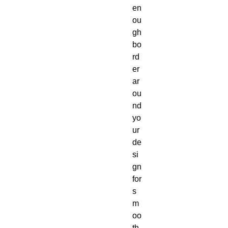
en
ou
gh 
bo
rd
er 
ar
ou
nd 
yo
ur 
de
si
gn 
for 
s
m
oo
th 