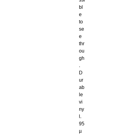
bl
e 
to 
se
e 
thr
ou
gh
. 
D
ur
ab
le 
vi
ny
l. 
95
µ 