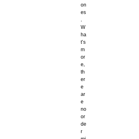
on
es
.  
W
ha
t’s 
m
or
e, 
th
er
e 
ar
e 
no 
or
de
r 
mi