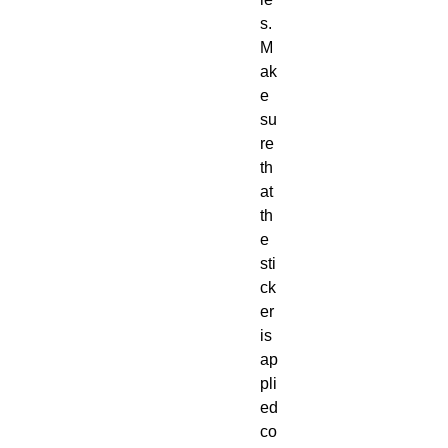
s. 
M
ak
e 
su
re 
th
at 
th
e 
sti
ck
er 
is 
ap
pli
ed 
co