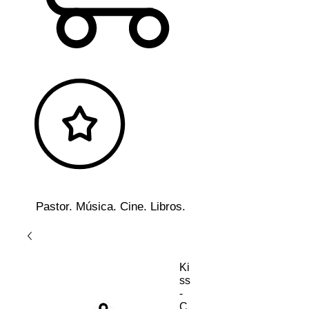
Pastor. Música. Cine. Libros.
Ki
ss
-
C