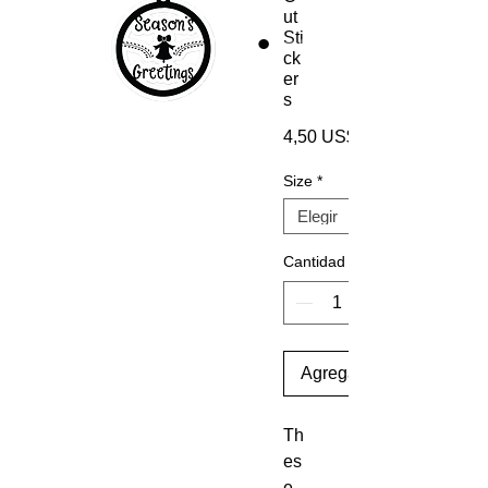
ut
Sti
ck
er
s
4,50 US$
Size
*
Cantidad
Agregar al carrito
Th
es
e 