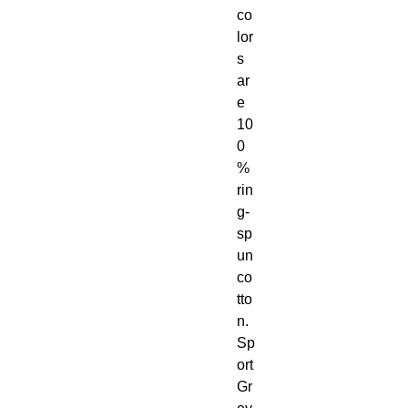
co
lor
s 
ar
e 
10
0
% 
rin
g-
sp
un 
co
tto
n. 
Sp
ort 
Gr