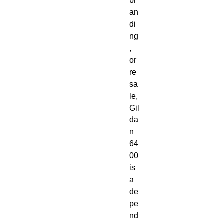
br
an
di
ng
, 
or 
re
sa
le, 
Gil
da
n 
64
00 
is 
a 
de
pe
nd