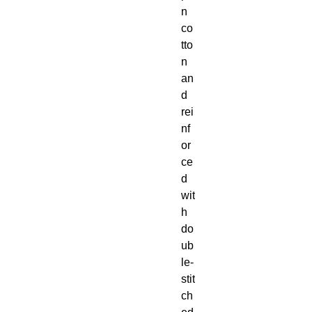
n 
co
tto
n 
an
d 
rei
nf
or
ce
d 
wit
h 
do
ub
le-
stit
ch