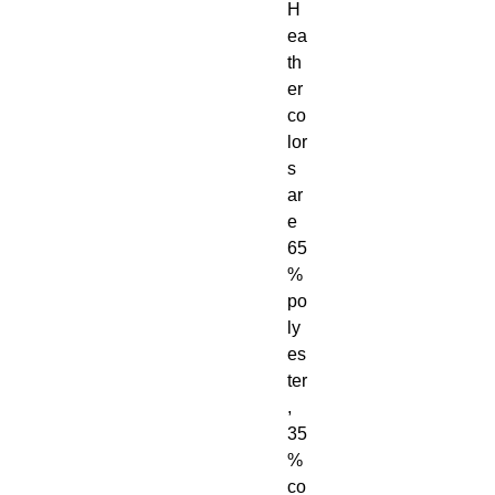
H
ea
th
er 
co
lor
s 
ar
e 
65
% 
po
ly
es
ter
, 
35
% 
co