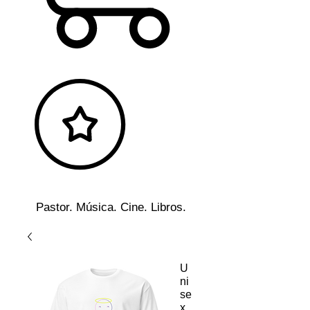
Pastor. Música. Cine. Libros.
U
ni
se
x