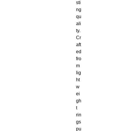
sti
ng 
qu
ali
ty.  
Cr
aft
ed 
fro
m 
lig
ht
w
ei
gh
t 
rin
gs
pu