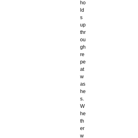
ho
ld
s 
up 
thr
ou
gh 
re
pe
at 
w
as
he
s.  
W
he
th
er 
w