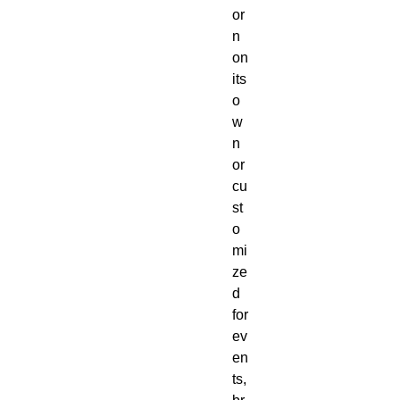
or
n 
on 
its 
o
w
n 
or 
cu
st
o
mi
ze
d 
for 
ev
en
ts, 