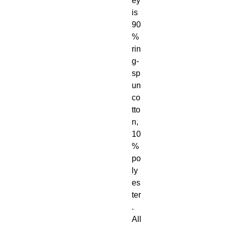
ey 
is 
90
% 
rin
g-
sp
un 
co
tto
n, 
10
% 
po
ly
es
ter
. 
All 