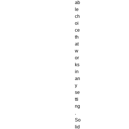
ab
le 
ch
oi
ce 
th
at 
w
or
ks 
in 
an
y 
se
tti
ng
. 
So
lid 