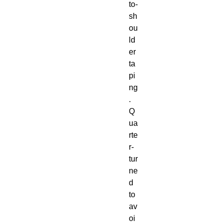
to-
sh
ou
ld
er 
ta
pi
ng
. 
Q
ua
rte
r-
tur
ne
d 
to 
av
oi