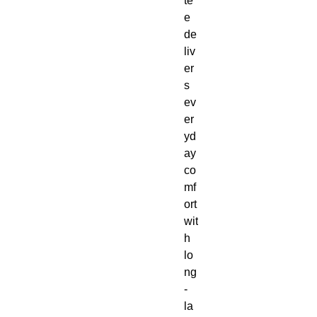
te
e 
de
liv
er
s 
ev
er
yd
ay 
co
mf
ort 
wit
h 
lo
ng
-
la