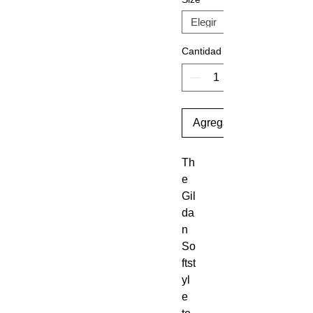
Cantidad
Agregar al carrito
Th
e 
Gil
da
n 
So
ftst
yl
e 