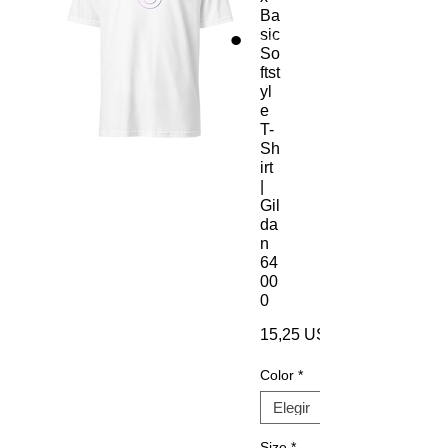
Ba
sic
So
ftst
yl
e
T-
Sh
irt
|
Gil
da
n
64
00
0
15,25 US$
Color
*
Size
*