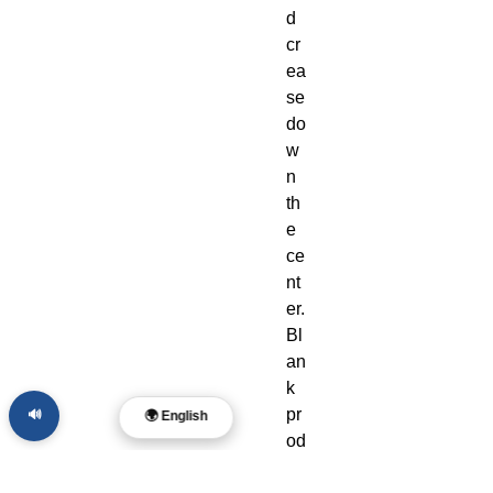
d 
cr
ea
se 
do
w
n 
th
e 
ce
nt
er. 
Bl
an
k 
pr
🔊
🌍 English
od
uc