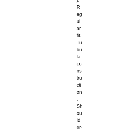
). 
R
eg
ul
ar 
fit. 
Tu
bu
lar 
co
ns
tru
cti
on
. 
Sh
ou
ld
er-