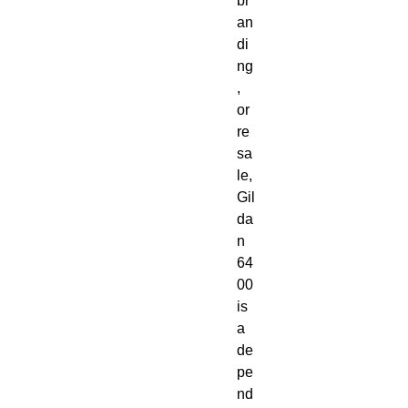
br
an
di
ng
, 
or 
re
sa
le, 
Gil
da
n 
64
00 
is 
a 
de
pe
nd