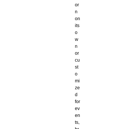
or
n 
on 
its 
o
w
n 
or 
cu
st
o
mi
ze
d 
for 
ev
en
ts, 