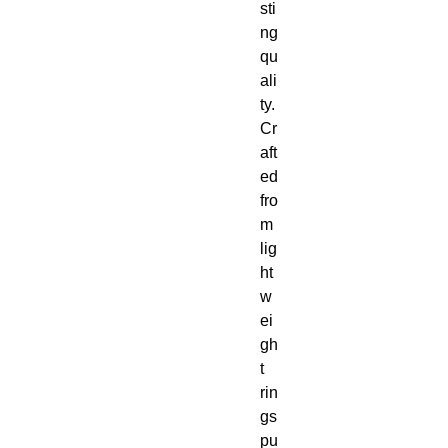
sti
ng 
qu
ali
ty.  
Cr
aft
ed 
fro
m 
lig
ht
w
ei
gh
t 
rin
gs
pu