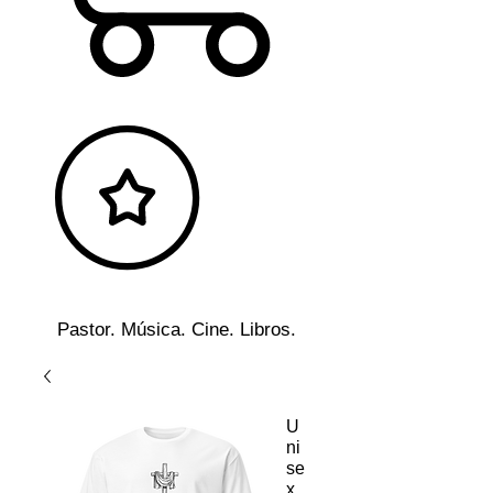
Pastor. Música. Cine. Libros.
U
ni
se
x