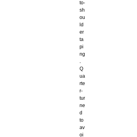
to-
sh
ou
ld
er 
ta
pi
ng
. 
Q
ua
rte
r-
tur
ne
d 
to 
av
oi