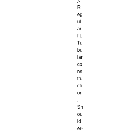
). 
R
eg
ul
ar 
fit. 
Tu
bu
lar 
co
ns
tru
cti
on
. 
Sh
ou
ld
er-