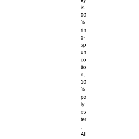
ey 
is 
90
% 
rin
g-
sp
un 
co
tto
n, 
10
% 
po
ly
es
ter
. 
All 