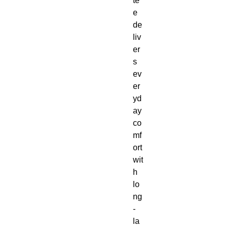
te
e 
de
liv
er
s 
ev
er
yd
ay 
co
mf
ort 
wit
h 
lo
ng
-
la