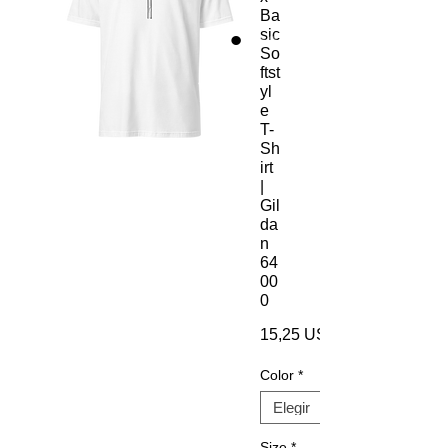
Ba
sic
So
ftst
yl
e
T-
Sh
irt
|
Gil
da
n
64
00
0
15,25 US$
Color
*
Size
*