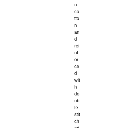
n 
co
tto
n 
an
d 
rei
nf
or
ce
d 
wit
h 
do
ub
le-
stit
ch