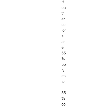
H
ea
th
er 
co
lor
s 
ar
e 
65
% 
po
ly
es
ter
, 
35
% 
co