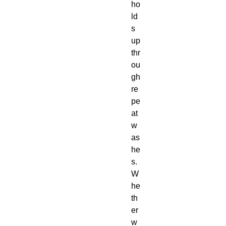
ho
ld
s 
up 
thr
ou
gh 
re
pe
at 
w
as
he
s.  
W
he
th
er 
w