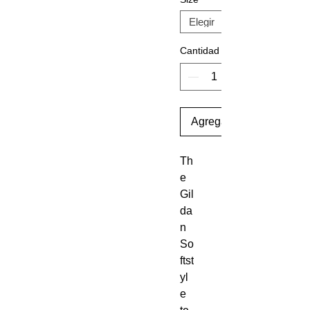
Cantidad
Agregar al carrito
Th
e 
Gil
da
n 
So
ftst
yl
e 