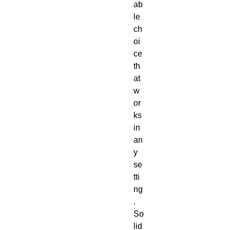
ab
le 
ch
oi
ce 
th
at 
w
or
ks 
in 
an
y 
se
tti
ng
. 
So
lid 