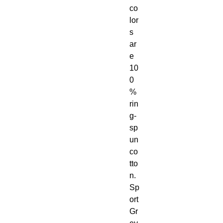
co
lor
s 
ar
e 
10
0
% 
rin
g-
sp
un 
co
tto
n. 
Sp
ort 
Gr