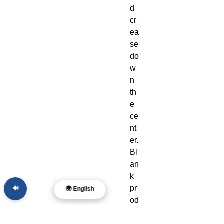
d 
cr
ea
se 
do
w
n 
th
e 
ce
nt
er. 
Bl
an
k 
pr
🔊
🌍 English
od
uc