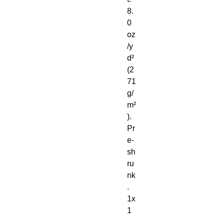
8. 
0 
oz
/y
d² 
(2
71 
g/
m²
). 
Pr
e-
sh
ru
nk
. 
1x
1 