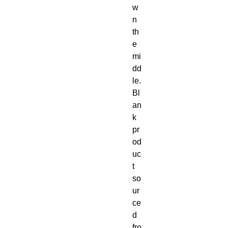
w
n 
th
e 
mi
dd
le. 
Bl
an
k 
pr
od
uc
t 
so
ur
ce
d 
fro