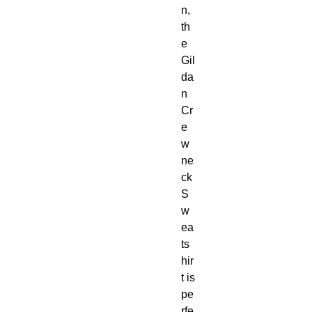
n, 
th
e 
Gil
da
n 
Cr
e
w
ne
ck 
S
w
ea
ts
hir
t is 
pe
rfe