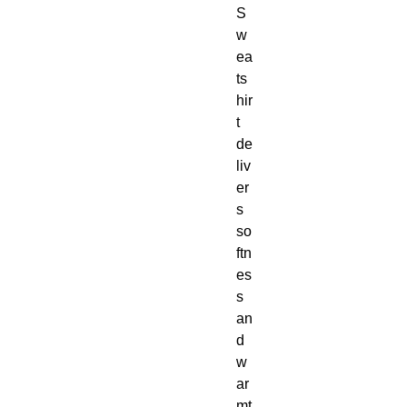
S
w
ea
ts
hir
t 
de
liv
er
s 
so
ftn
es
s 
an
d 
w
ar
mt