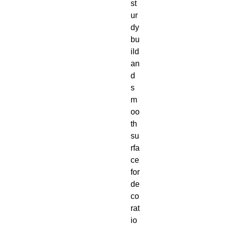
st
ur
dy 
bu
ild 
an
d 
s
m
oo
th 
su
rfa
ce 
for 
de
co
rat
io