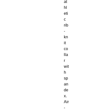
at
hl
eti
c 
rib
-
kn
it 
co
lla
r 
wit
h 
sp
an
de
x. 
Air
-