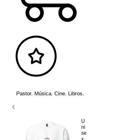
Pastor. Música. Cine. Libros.
U
ni
se
x