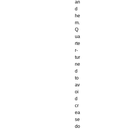
an
d 
he
m. 
Q
ua
rte
r-
tur
ne
d 
to 
av
oi
d 
cr
ea
se 
do