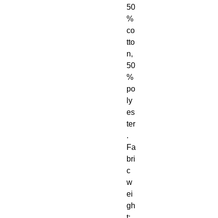
50
% 
co
tto
n, 
50
% 
po
ly
es
ter
. 
Fa
bri
c 
w
ei
gh
t: 