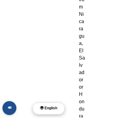
m 
Ni
ca
ra
gu
a, 
El 
Sa
lv
ad
or 
or 
H
on
🔊
🌍 English
du
ra
s. 
Di