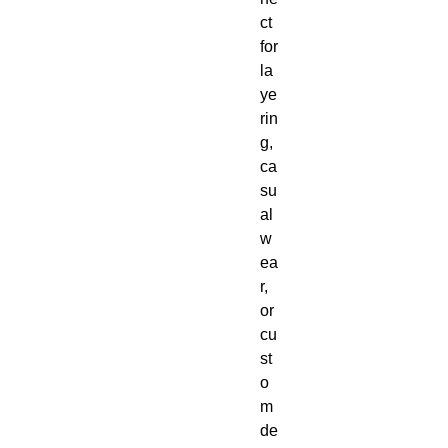
ct 
for 
la
ye
rin
g, 
ca
su
al 
w
ea
r, 
or 
cu
st
o
m 
de