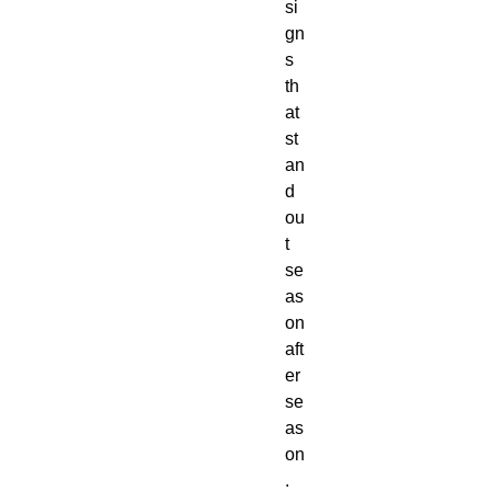
si
gn
s 
th
at 
st
an
d 
ou
t 
se
as
on 
aft
er 
se
as
on
. 