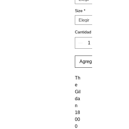
Size
*
Cantidad
Agregar al carrito
Th
e 
Gil
da
n 
18
00
0 