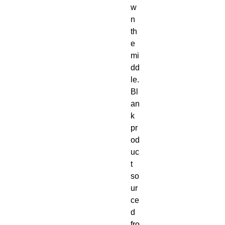
w
n 
th
e 
mi
dd
le. 
Bl
an
k 
pr
od
uc
t 
so
ur
ce
d 
fro