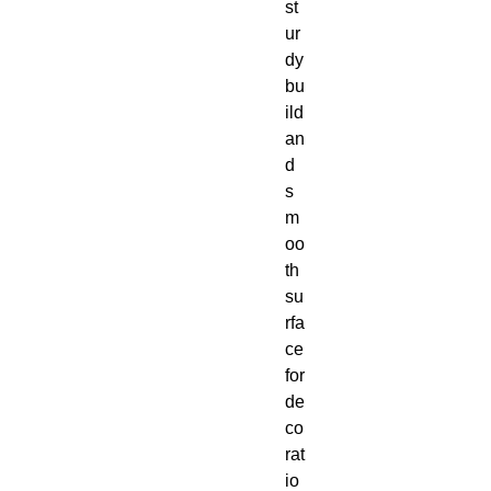
st
ur
dy 
bu
ild 
an
d 
s
m
oo
th 
su
rfa
ce 
for 
de
co
rat
io