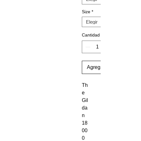
Size
*
Cantidad
Agregar al carrito
Th
e 
Gil
da
n 
18
00
0 