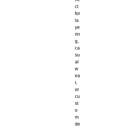
ct 
for 
la
ye
rin
g, 
ca
su
al 
w
ea
r, 
or 
cu
st
o
m 
de