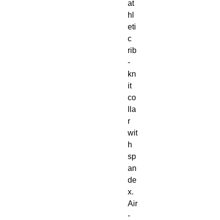
at
hl
eti
c 
rib
-
kn
it 
co
lla
r 
wit
h 
sp
an
de
x. 
Air
-