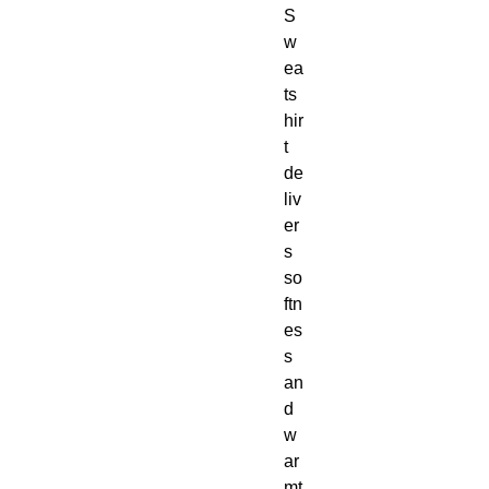
S
w
ea
ts
hir
t 
de
liv
er
s 
so
ftn
es
s 
an
d 
w
ar
mt