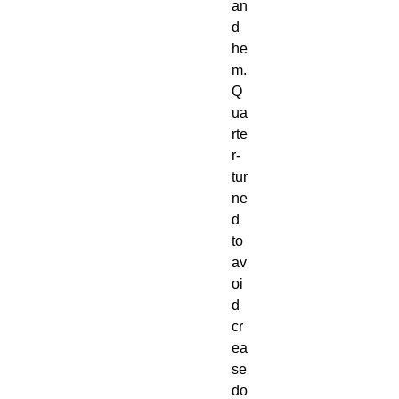
an
d 
he
m. 
Q
ua
rte
r-
tur
ne
d 
to 
av
oi
d 
cr
ea
se 
do