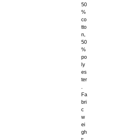
50
% 
co
tto
n, 
50
% 
po
ly
es
ter
. 
Fa
bri
c 
w
ei
gh
t: 