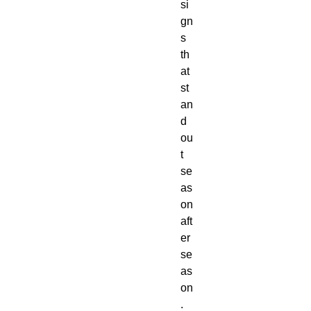
si
gn
s 
th
at 
st
an
d 
ou
t 
se
as
on 
aft
er 
se
as
on
. 