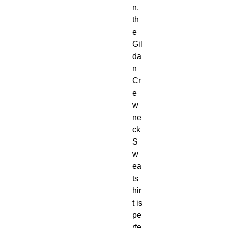
n, 
th
e 
Gil
da
n 
Cr
e
w
ne
ck 
S
w
ea
ts
hir
t is 
pe
rfe