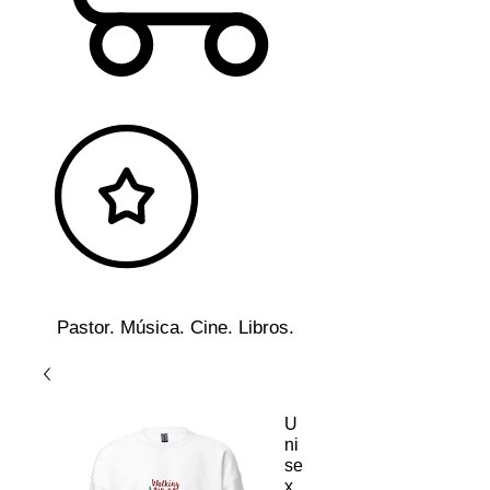
Pastor. Música. Cine. Libros.
U
ni
se
x