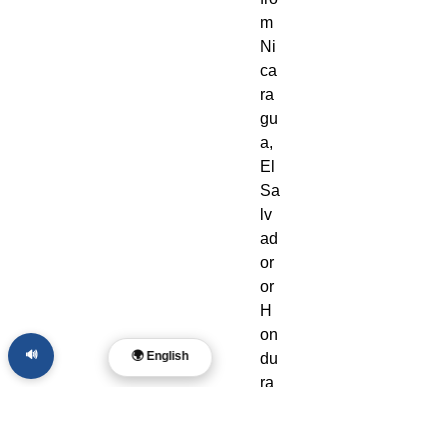
m 
Ni
ca
ra
gu
a, 
El 
Sa
lv
ad
or 
or 
H
on
🔊
🌍 English
du
ra
s. 
Di