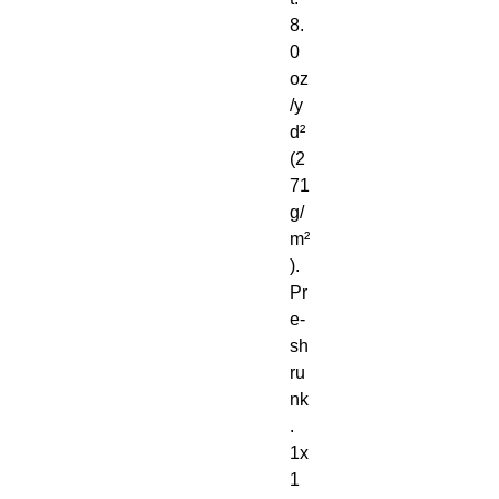
8. 
0 
oz
/y
d² 
(2
71 
g/
m²
). 
Pr
e-
sh
ru
nk
. 
1x
1 