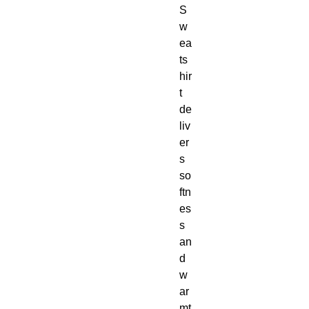
S
w
ea
ts
hir
t 
de
liv
er
s 
so
ftn
es
s 
an
d 
w
ar
mt