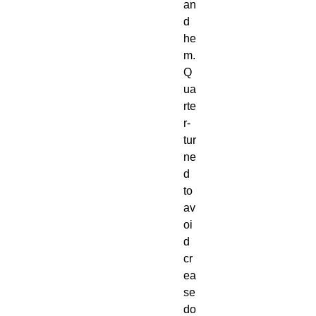
an
d 
he
m. 
Q
ua
rte
r-
tur
ne
d 
to 
av
oi
d 
cr
ea
se 
do