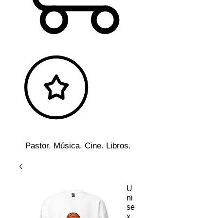
Pastor. Música. Cine. Libros.
U
ni
se
x