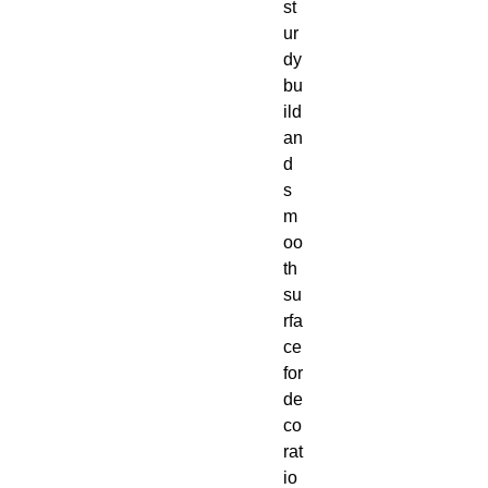
st
ur
dy 
bu
ild 
an
d 
s
m
oo
th 
su
rfa
ce 
for 
de
co
rat
io