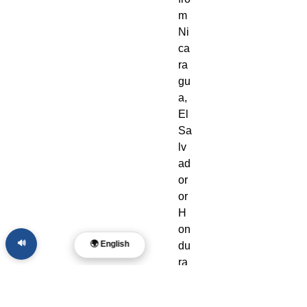
m 
Ni
ca
ra
gu
a, 
El 
Sa
lv
ad
or 
or 
H
on
🔊
🌍 English
du
ra
s. 
Di