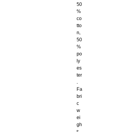
50
% 
co
tto
n, 
50
% 
po
ly
es
ter
. 
Fa
bri
c 
w
ei
gh
t: 