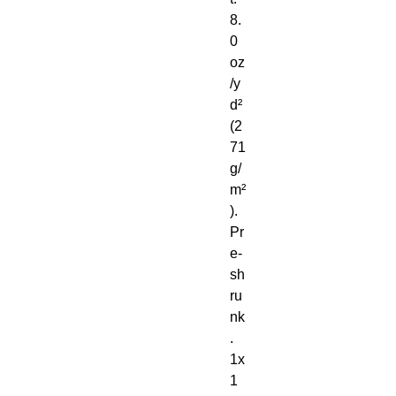
8. 
0 
oz
/y
d² 
(2
71 
g/
m²
). 
Pr
e-
sh
ru
nk
. 
1x
1 