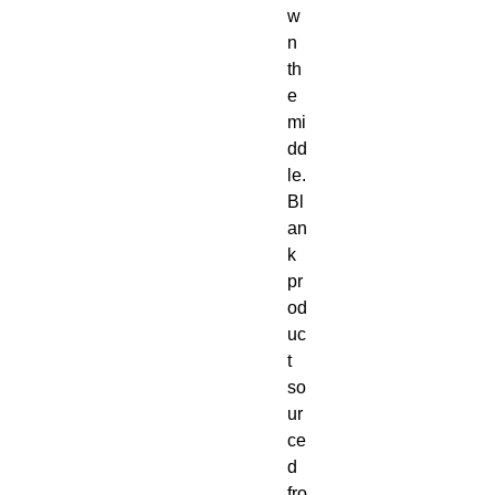
w
n 
th
e 
mi
dd
le. 
Bl
an
k 
pr
od
uc
t 
so
ur
ce
d 
fro