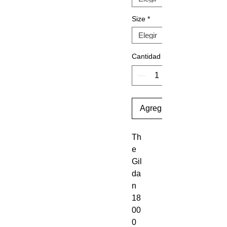
Size
*
Cantidad
Agregar al carrito
Th
e 
Gil
da
n 
18
00
0 