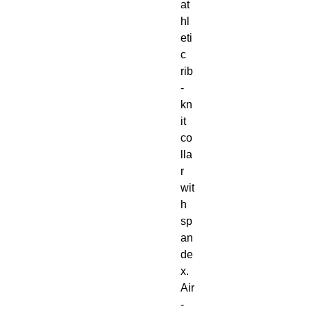
at
hl
eti
c 
rib
-
kn
it 
co
lla
r 
wit
h 
sp
an
de
x. 
Air
-