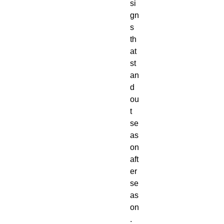
si
gn
s 
th
at 
st
an
d 
ou
t 
se
as
on 
aft
er 
se
as
on
. 