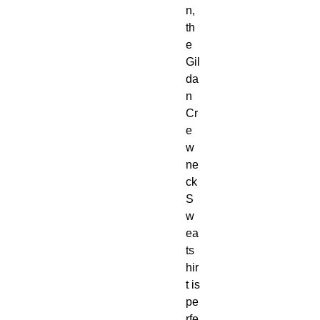
n, 
th
e 
Gil
da
n 
Cr
e
w
ne
ck 
S
w
ea
ts
hir
t is 
pe
rfe