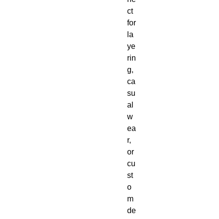
ct 
for 
la
ye
rin
g, 
ca
su
al 
w
ea
r, 
or 
cu
st
o
m 
de