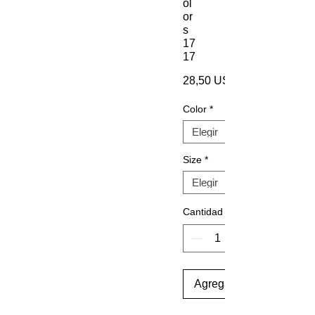
ol
or
s
17
17
28,50 US$
Color
*
Size
*
Cantidad
Agregar al carrito