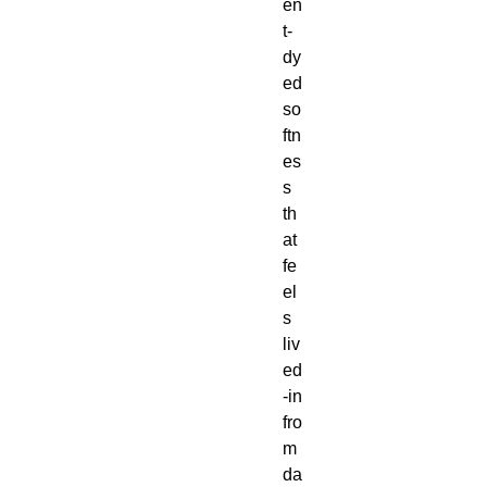
en
t-
dy
ed 
so
ftn
es
s 
th
at 
fe
el
s 
liv
ed
-in 
fro
m 
da