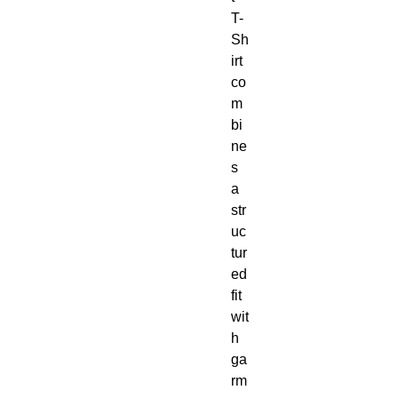
T-
Sh
irt 
co
m
bi
ne
s 
a 
str
uc
tur
ed 
fit 
wit
h 
ga
rm