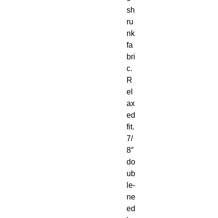
sh
ru
nk 
fa
bri
c. 
R
el
ax
ed 
fit. 
7/
8″ 
do
ub
le-
ne
ed