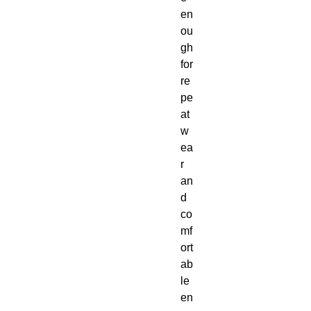
en
ou
gh 
for 
re
pe
at 
w
ea
r 
an
d 
co
mf
ort
ab
le 
en