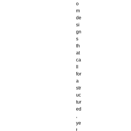
o
m 
de
si
gn
s 
th
at 
ca
ll 
for 
a 
str
uc
tur
ed
, 
ye
t 