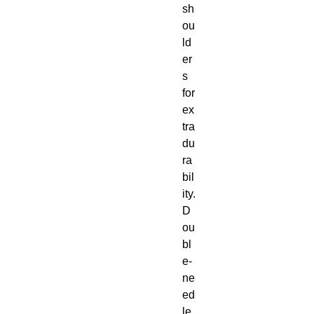
sh
ou
ld
er
s 
for 
ex
tra 
du
ra
bil
ity. 
D
ou
bl
e-
ne
ed
le 