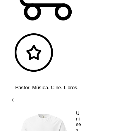
Pastor. Música. Cine. Libros.
U
ni
se
x