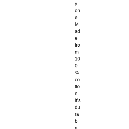
y 
on
e.  
M
ad
e 
fro
m 
10
0
% 
co
tto
n, 
it’s 
du
ra
bl
e 