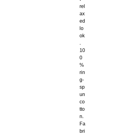
rel
ax
ed 
lo
ok
. 
10
0
% 
rin
g-
sp
un 
co
tto
n. 
Fa
bri