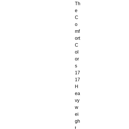
Th
e 
C
o
mf
ort 
C
ol
or
s 
17
17 
H
ea
vy
w
ei
gh
t 