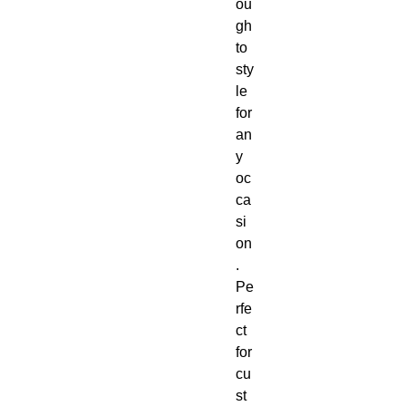
ou
gh 
to 
sty
le 
for 
an
y 
oc
ca
si
on
.  
Pe
rfe
ct 
for 
cu
st