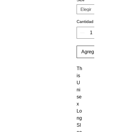
Cantidad
Agregar al carrito
Th
is 
U
ni
se
x 
Lo
ng 
Sl