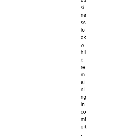
bu
si
ne
ss 
lo
ok 
w
hil
e 
re
m
ai
ni
ng 
in 
co
mf
ort
.  