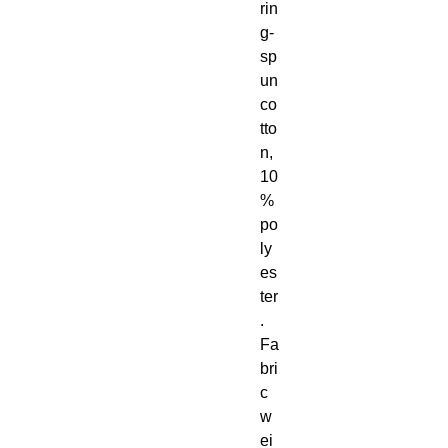
rin
g-
sp
un 
co
tto
n, 
10
% 
po
ly
es
ter
. 
Fa
bri
c 
w
ei