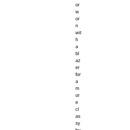
or 
w
or
n 
wit
h 
a 
bl
az
er 
for 
a 
m
or
e 
cl
as
sy 