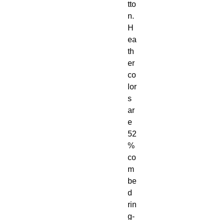
tto
n. 
H
ea
th
er 
co
lor
s 
ar
e 
52
% 
co
m
be
d 
rin
g-