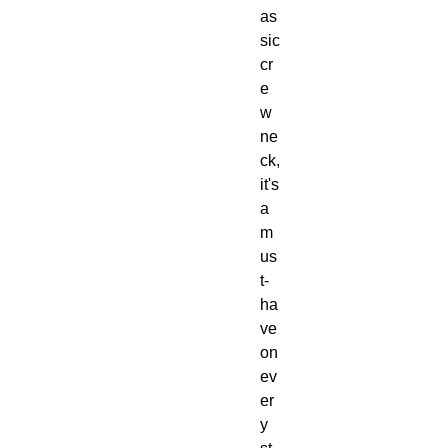
as
sic 
cr
e
w 
ne
ck, 
it's 
a 
m
us
t-
ha
ve 
on 
ev
er
y 