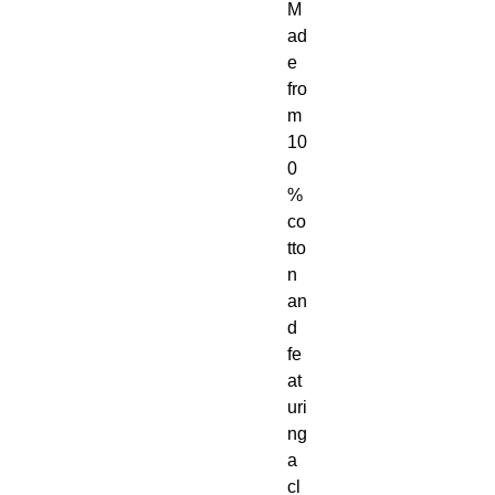
M
ad
e 
fro
m 
10
0
% 
co
tto
n 
an
d 
fe
at
uri
ng 
a 
cl