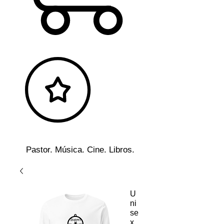
Pastor. Música. Cine. Libros.
U
ni
se
x