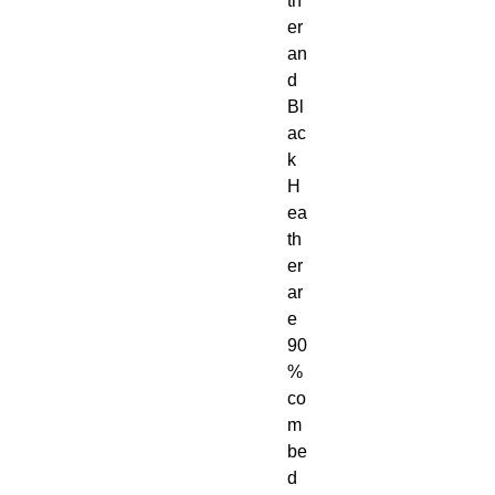
th
er 
an
d 
Bl
ac
k 
H
ea
th
er 
ar
e 
90
% 
co
m
be
d 