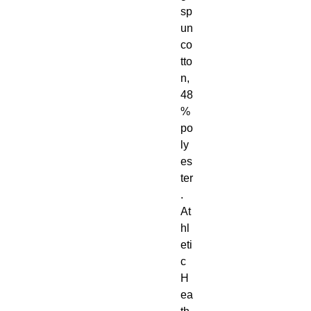
sp
un 
co
tto
n, 
48
% 
po
ly
es
ter
. 
At
hl
eti
c 
H
ea